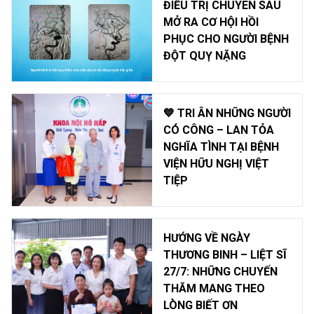
ĐIỀU TRỊ CHUYÊN SÂU
MỞ RA CƠ HỘI HỒI
PHỤC CHO NGƯỜI BỆNH
ĐỘT QUỴ NẶNG
💙 TRI ÂN NHỮNG NGƯỜI
CÓ CÔNG – LAN TỎA
NGHĨA TÌNH TẠI BỆNH
VIỆN HỮU NGHỊ VIỆT
TIỆP
HƯỚNG VỀ NGÀY
THƯƠNG BINH – LIỆT SĨ
27/7: NHỮNG CHUYẾN
THĂM MANG THEO
LÒNG BIẾT ƠN