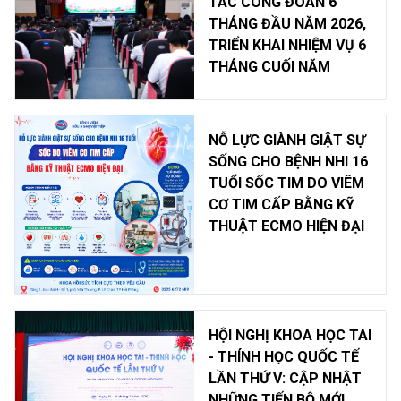
TÁC CÔNG ĐOÀN 6
THÁNG ĐẦU NĂM 2026,
TRIỂN KHAI NHIỆM VỤ 6
THÁNG CUỐI NĂM
NỖ LỰC GIÀNH GIẬT SỰ
SỐNG CHO BỆNH NHI 16
TUỔI SỐC TIM DO VIÊM
CƠ TIM CẤP BẰNG KỸ
THUẬT ECMO HIỆN ĐẠI
HỘI NGHỊ KHOA HỌC TAI
- THÍNH HỌC QUỐC TẾ
LẦN THỨ V: CẬP NHẬT
NHỮNG TIẾN BỘ MỚI