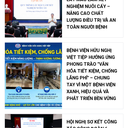
NGHIỆM NUÔI CẤY –
NÂNG CAO CHẤT
LƯỢNG ĐIỀU TRỊ VÀ AN
TOÀN NGƯỜI BỆNH
BỆNH VIỆN HỮU NGHỊ
VIỆT TIỆP HƯỞNG ỨNG
PHONG TRÀO "VĂN
HÓA TIẾT KIỆM, CHỐNG
LÃNG PHÍ" – CHUNG
TAY VÌ MỘT BỆNH VIỆN
XANH, HIỆU QUẢ VÀ
PHÁT TRIỂN BỀN VỮNG
HỘI NGHỊ SƠ KẾT CÔNG