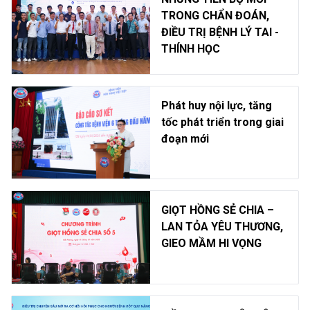
TRONG CHẨN ĐOÁN,
ĐIỀU TRỊ BỆNH LÝ TAI -
THÍNH HỌC
Phát huy nội lực, tăng
tốc phát triển trong giai
đoạn mới
GIỌT HỒNG SẺ CHIA –
LAN TỎA YÊU THƯƠNG,
GIEO MẦM HI VỌNG