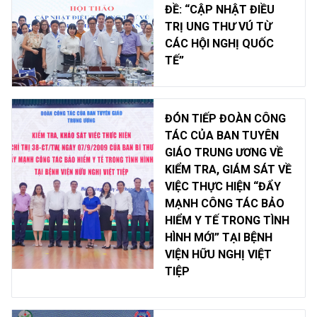
ĐỀ: “CẬP NHẬT ĐIỀU
TRỊ UNG THƯ VÚ TỪ
CÁC HỘI NGHỊ QUỐC
TẾ”
ĐÓN TIẾP ĐOÀN CÔNG
TÁC CỦA BAN TUYÊN
GIÁO TRUNG ƯƠNG VỀ
KIỂM TRA, GIÁM SÁT VỀ
VIỆC THỰC HIỆN “ĐẨY
MẠNH CÔNG TÁC BẢO
HIỂM Y TẾ TRONG TÌNH
HÌNH MỚI” TẠI BỆNH
VIỆN HỮU NGHỊ VIỆT
TIỆP