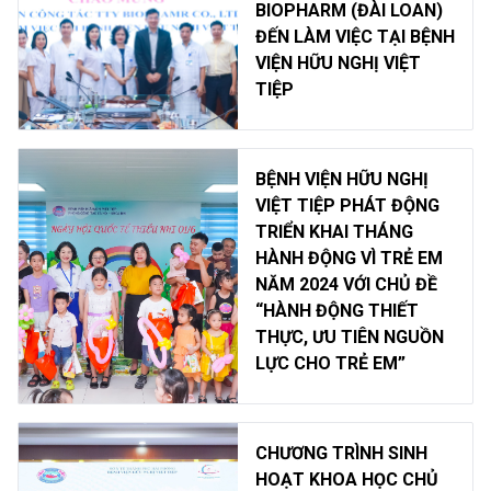
BIOPHARM (ĐÀI LOAN)
ĐẾN LÀM VIỆC TẠI BỆNH
VIỆN HỮU NGHỊ VIỆT
TIỆP
BỆNH VIỆN HỮU NGHỊ
VIỆT TIỆP PHÁT ĐỘNG
TRIỂN KHAI THÁNG
HÀNH ĐỘNG VÌ TRẺ EM
NĂM 2024 VỚI CHỦ ĐỀ
“HÀNH ĐỘNG THIẾT
THỰC, ƯU TIÊN NGUỒN
LỰC CHO TRẺ EM”
CHƯƠNG TRÌNH SINH
HOẠT KHOA HỌC CHỦ