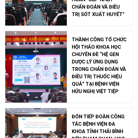
CHẨN ĐOÁN VÀ ĐIỀU
TRỊ SỐT XUẤT HUYẾT"
THÀNH CÔNG TỔ CHỨC
HỘI THẢO KHOA HỌC
CHUYÊN ĐỀ “HỆ GEN
DƯỢC LÝ ỨNG DỤNG
TRONG CHẨN ĐOÁN VÀ
ĐIỀU TRỊ THUỐC HIỆU
QUẢ” TẠI BỆNH VIỆN
HỮU NGHỊ VIỆT TIỆP
ĐÓN TIẾP ĐOÀN CÔNG
TÁC BỆNH VIỆN ĐA
KHOA TỈNH THÁI BÌNH