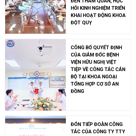
ĐẾN THAM QUAN, HỌC
HỎI KINH NGHIỆM TRIỂN
KHAI HOẠT ĐỘNG KHOA
ĐỘT QUỴ
CÔNG BỐ QUYẾT ĐỊNH
CỦA GIÁM ĐỐC BỆNH
VIỆN HỮU NGHỊ VIỆT
TIỆP VỀ CÔNG TÁC CÁN
BỘ TẠI KHOA NGOẠI
TỔNG HỢP CƠ SỞ AN
ĐỒNG
ĐÓN TIẾP ĐOÀN CÔNG
TÁC CỦA CÔNG TY TTY