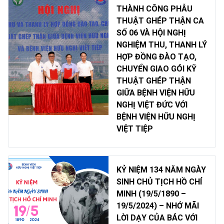
THÀNH CÔNG PHẪU
THUẬT GHÉP THẬN CA
SỐ 06 VÀ HỘI NGHỊ
NGHIỆM THU, THANH LÝ
HỢP ĐỒNG ĐÀO TẠO,
CHUYỂN GIAO GÓI KỸ
THUẬT GHÉP THẬN
GIỮA BỆNH VIỆN HỮU
NGHỊ VIỆT ĐỨC VỚI
BỆNH VIỆN HỮU NGHỊ
VIỆT TIỆP
KỶ NIỆM 134 NĂM NGÀY
SINH CHỦ TỊCH HỒ CHÍ
MINH (19/5/1890 –
19/5/2024) – NHỚ MÃI
LỜI DẠY CỦA BÁC VỚI