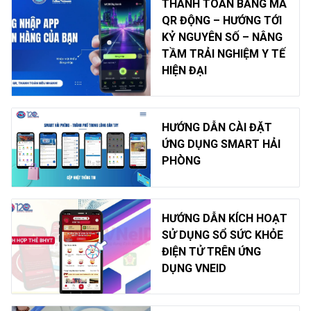
THANH TOÁN BẰNG MÃ
QR ĐỘNG – HƯỚNG TỚI
KỶ NGUYÊN SỐ – NÂNG
TẦM TRẢI NGHIỆM Y TẾ
HIỆN ĐẠI
HƯỚNG DẪN CÀI ĐẶT
ỨNG DỤNG SMART HẢI
PHÒNG
HƯỚNG DẪN KÍCH HOẠT
SỬ DỤNG SỔ SỨC KHỎE
ĐIỆN TỬ TRÊN ỨNG
DỤNG VNEID