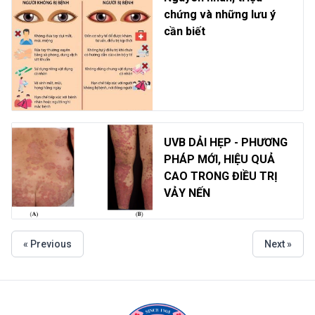
chứng và những lưu ý
cần biết
UVB DẢI HẸP - PHƯƠNG
PHÁP MỚI, HIỆU QUẢ
CAO TRONG ĐIỀU TRỊ
VẢY NẾN
« Previous
Next »