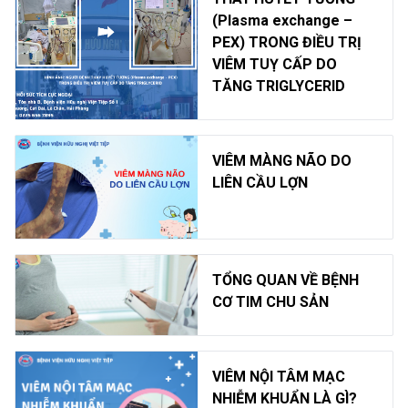
(Plasma exchange –
PEX) TRONG ĐIỀU TRỊ
VIÊM TUỴ CẤP DO
TĂNG TRIGLYCERID
VIÊM MÀNG NÃO DO
LIÊN CẦU LỢN
TỔNG QUAN VỀ BỆNH
CƠ TIM CHU SẢN
VIÊM NỘI TÂM MẠC
NHIỄM KHUẨN LÀ GÌ?