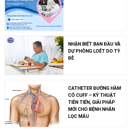
NHẬN BIẾT BAN ĐẦU VÀ
DỰ PHÒNG LOÉT DO TỲ
ĐÈ
CATHETER ĐƯỜNG HẦM
CÓ CUFF – KỸ THUẬT
TIÊN TIẾN, GIẢI PHÁP
MỚI CHO BỆNH NHÂN
LỌC MÁU