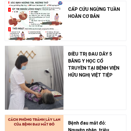
CẤP CỨU NGỪNG TUẦN
HOÀN CƠ BẢN
ĐIỀU TRỊ ĐAU DÂY 5
BẰNG Y HỌC CỔ
TRUYỀN TẠI BỆNH VIỆN
HỮU NGHỊ VIỆT TIỆP
Bệnh đau mắt đỏ:
Nguyên nhân, triệu