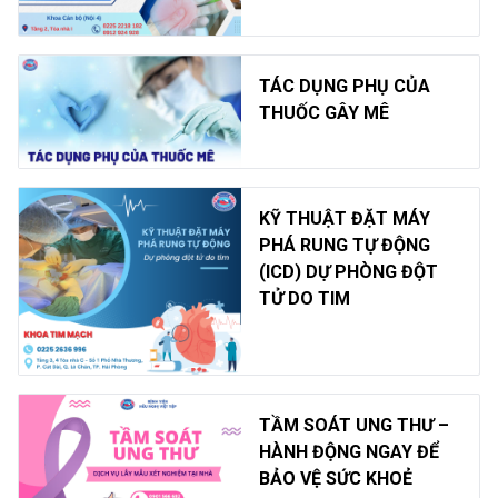
TÁC DỤNG PHỤ CỦA
THUỐC GÂY MÊ
KỸ THUẬT ĐẶT MÁY
PHÁ RUNG TỰ ĐỘNG
(ICD) DỰ PHÒNG ĐỘT
TỬ DO TIM
TẦM SOÁT UNG THƯ –
HÀNH ĐỘNG NGAY ĐỂ
BẢO VỆ SỨC KHOẺ