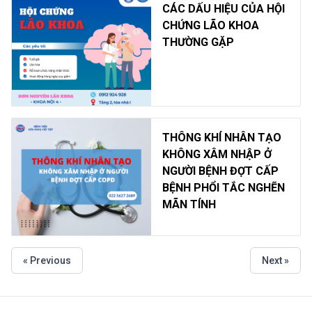
CÁC DẤU HIỆU CỦA HỘI
CHỨNG LÃO KHOA
THƯỜNG GẶP
THÔNG KHÍ NHÂN TẠO
KHÔNG XÂM NHẬP Ở
NGƯỜI BỆNH ĐỢT CẤP
BỆNH PHỔI TẮC NGHẼN
MÃN TÍNH
« Previous
Next »