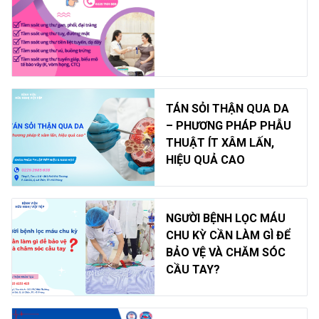
TÁN SỎI THẬN QUA DA
– PHƯƠNG PHÁP PHẪU
THUẬT ÍT XÂM LẤN,
HIỆU QUẢ CAO
NGƯỜI BỆNH LỌC MÁU
CHU KỲ CẦN LÀM GÌ ĐỂ
BẢO VỆ VÀ CHĂM SÓC
CẦU TAY?