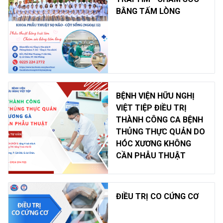
BẰNG TẤM LÒNG
BỆNH VIỆN HỮU NGHỊ
VIỆT TIỆP ĐIỀU TRỊ
THÀNH CÔNG CA BỆNH
THỦNG THỰC QUẢN DO
HÓC XƯƠNG KHÔNG
CẦN PHẪU THUẬT
ĐIỀU TRỊ CO CỨNG CƠ