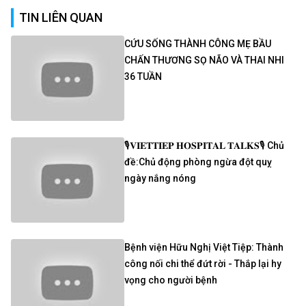
TIN LIÊN QUAN
CỨU SỐNG THÀNH CÔNG MẸ BẦU
CHẤN THƯƠNG SỌ NÃO VÀ THAI NHI
36 TUẦN
🎙𝐕𝐈𝐄𝐓𝐓𝐈𝐄𝐏 𝐇𝐎𝐒𝐏𝐈𝐓𝐀𝐋 𝐓𝐀𝐋𝐊𝐒🎙 Chủ
đề:Chủ động phòng ngừa đột quỵ
ngày nắng nóng
Bệnh viện Hữu Nghị Việt Tiệp: Thành
công nối chi thể đứt rời - Thắp lại hy
vọng cho người bệnh