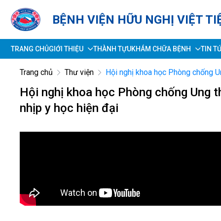
BỆNH VIỆN HỮU NGHỊ VIỆT TI
TRANG CHỦ
GIỚI THIỆU
THÀNH TỰU
KHÁM CHỮA BỆNH
TIN T
Trang chủ
Thư viện
Hội nghị khoa học Phòng chống Ung 
Hội nghị khoa học Phòng chống Ung thư
nhịp y học hiện đại