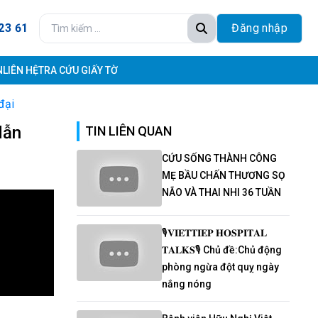
23 61
Đăng nhập
N
LIÊN HỆ
TRA CỨU GIẤY TỜ
đại
dẫn
TIN LIÊN QUAN
CỨU SỐNG THÀNH CÔNG
MẸ BẦU CHẤN THƯƠNG SỌ
NÃO VÀ THAI NHI 36 TUẦN
🎙𝐕𝐈𝐄𝐓𝐓𝐈𝐄𝐏 𝐇𝐎𝐒𝐏𝐈𝐓𝐀𝐋
𝐓𝐀𝐋𝐊𝐒🎙 Chủ đề:Chủ động
phòng ngừa đột quỵ ngày
nắng nóng