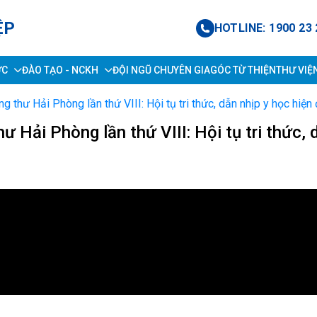
ỆP
HOTLINE: 1900 23 
ỨC
ĐÀO TẠO - NCKH
ĐỘI NGŨ CHUYÊN GIA
GÓC TỪ THIỆN
THƯ VIỆ
thư Hải Phòng lần thứ VIII: Hội tụ tri thức, dẫn nhịp y học hiện 
 Hải Phòng lần thứ VIII: Hội tụ tri thức, 