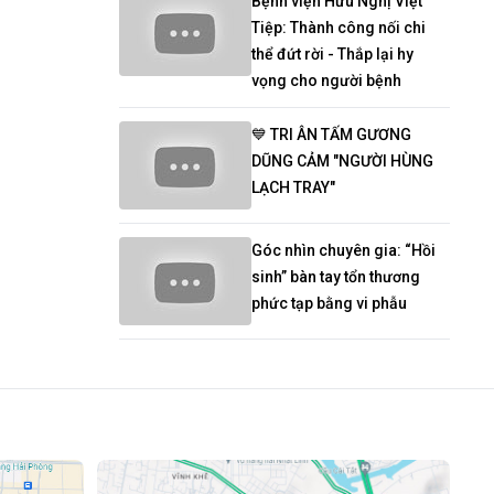
Bệnh viện Hữu Nghị Việt
Tiệp: Thành công nối chi
thể đứt rời - Thắp lại hy
vọng cho người bệnh
💙 TRI ÂN TẤM GƯƠNG
DŨNG CẢM "NGƯỜI HÙNG
LẠCH TRAY"
Góc nhìn chuyên gia: “Hồi
sinh” bàn tay tổn thương
phức tạp bằng vi phẫu