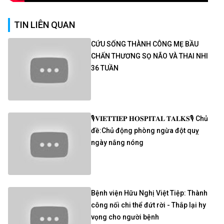
TIN LIÊN QUAN
CỨU SỐNG THÀNH CÔNG MẸ BẦU
CHẤN THƯƠNG SỌ NÃO VÀ THAI NHI
36 TUẦN
🎙𝐕𝐈𝐄𝐓𝐓𝐈𝐄𝐏 𝐇𝐎𝐒𝐏𝐈𝐓𝐀𝐋 𝐓𝐀𝐋𝐊𝐒🎙 Chủ
đề:Chủ động phòng ngừa đột quỵ
ngày nắng nóng
Bệnh viện Hữu Nghị Việt Tiệp: Thành
công nối chi thể đứt rời - Thắp lại hy
vọng cho người bệnh