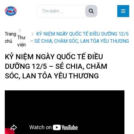
Trang
KỶ NIỆM NGÀY QUỐC TẾ ĐIỀU DƯỠNG 12/5
Thư
chủ
– SẺ CHIA, CHĂM SÓC, LAN TỎA YÊU THƯƠNG
viện
KỶ NIỆM NGÀY QUỐC TẾ ĐIỀU
DƯỠNG 12/5 – SẺ CHIA, CHĂM
SÓC, LAN TỎA YÊU THƯƠNG