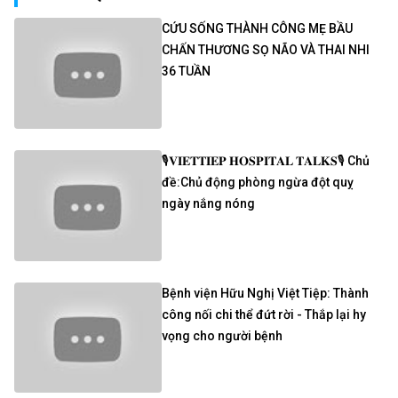
CỨU SỐNG THÀNH CÔNG MẸ BẦU
CHẤN THƯƠNG SỌ NÃO VÀ THAI NHI
36 TUẦN
🎙𝐕𝐈𝐄𝐓𝐓𝐈𝐄𝐏 𝐇𝐎𝐒𝐏𝐈𝐓𝐀𝐋 𝐓𝐀𝐋𝐊𝐒🎙 Chủ
đề:Chủ động phòng ngừa đột quỵ
ngày nắng nóng
Bệnh viện Hữu Nghị Việt Tiệp: Thành
công nối chi thể đứt rời - Thắp lại hy
vọng cho người bệnh