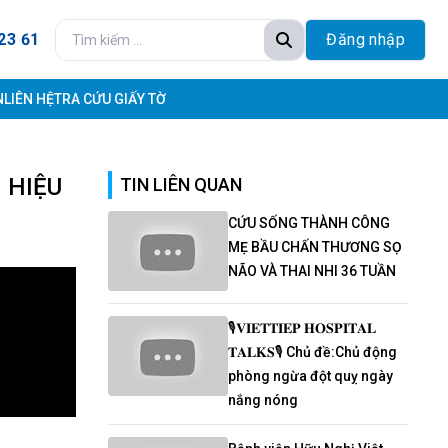
23 61
Đăng nhập
N
LIÊN HỆ
TRA CỨU GIẤY TỜ
 HIỆU
TIN LIÊN QUAN
CỨU SỐNG THÀNH CÔNG
MẸ BẦU CHẤN THƯƠNG SỌ
NÃO VÀ THAI NHI 36 TUẦN
🎙𝐕𝐈𝐄𝐓𝐓𝐈𝐄𝐏 𝐇𝐎𝐒𝐏𝐈𝐓𝐀𝐋
𝐓𝐀𝐋𝐊𝐒🎙 Chủ đề:Chủ động
phòng ngừa đột quỵ ngày
nắng nóng