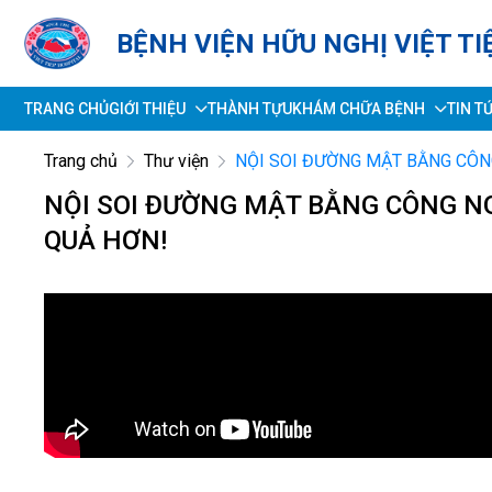
BỆNH VIỆN HỮU NGHỊ VIỆT TI
TRANG CHỦ
GIỚI THIỆU
THÀNH TỰU
KHÁM CHỮA BỆNH
TIN T
Trang chủ
Thư viện
NỘI SOI ĐƯỜNG MẬT BẰNG CÔNG
NỘI SOI ĐƯỜNG MẬT BẰNG CÔNG NGH
QUẢ HƠN!