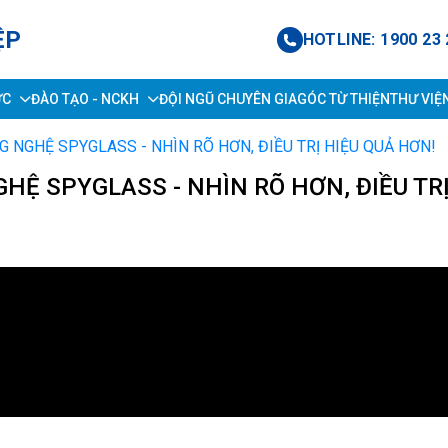
ỆP
HOTLINE: 1900 23 
ỨC
ĐÀO TẠO - NCKH
ĐỘI NGŨ CHUYÊN GIA
GÓC TỪ THIỆN
THƯ VIỆ
 NGHỆ SPYGLASS - NHÌN RÕ HƠN, ĐIỀU TRỊ HIỆU QUẢ HƠN!
Ệ SPYGLASS - NHÌN RÕ HƠN, ĐIỀU TRỊ