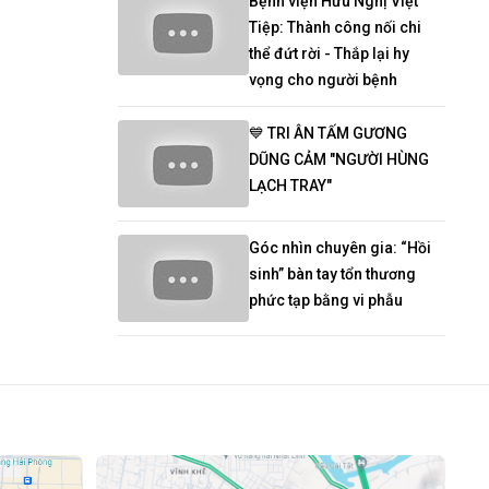
Bệnh viện Hữu Nghị Việt
Tiệp: Thành công nối chi
thể đứt rời - Thắp lại hy
vọng cho người bệnh
💙 TRI ÂN TẤM GƯƠNG
DŨNG CẢM "NGƯỜI HÙNG
LẠCH TRAY"
Góc nhìn chuyên gia: “Hồi
sinh” bàn tay tổn thương
phức tạp bằng vi phẫu