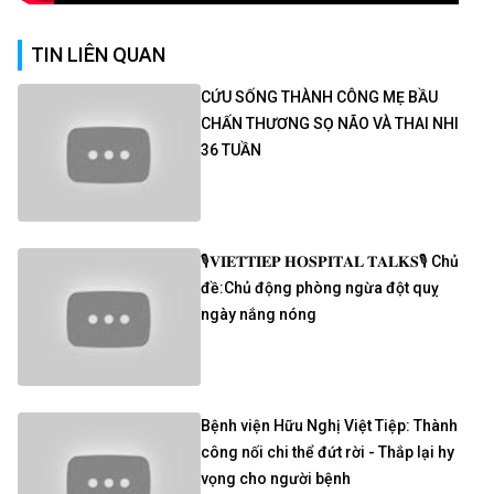
TIN LIÊN QUAN
CỨU SỐNG THÀNH CÔNG MẸ BẦU
CHẤN THƯƠNG SỌ NÃO VÀ THAI NHI
36 TUẦN
🎙𝐕𝐈𝐄𝐓𝐓𝐈𝐄𝐏 𝐇𝐎𝐒𝐏𝐈𝐓𝐀𝐋 𝐓𝐀𝐋𝐊𝐒🎙 Chủ
đề:Chủ động phòng ngừa đột quỵ
ngày nắng nóng
Bệnh viện Hữu Nghị Việt Tiệp: Thành
công nối chi thể đứt rời - Thắp lại hy
vọng cho người bệnh