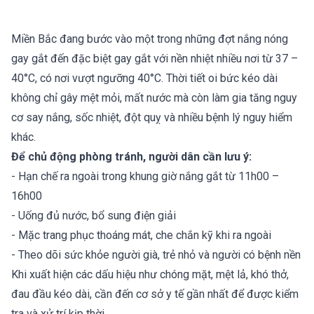
Miền Bắc đang bước vào một trong những đợt nắng nóng
gay gắt đến đặc biệt gay gắt với nền nhiệt nhiều nơi từ 37 –
40°C, có nơi vượt ngưỡng 40°C. Thời tiết oi bức kéo dài
không chỉ gây mệt mỏi, mất nước mà còn làm gia tăng nguy
cơ say nắng, sốc nhiệt, đột quỵ và nhiều bệnh lý nguy hiểm
khác.
Để chủ động phòng tránh, người dân cần lưu ý:
- Hạn chế ra ngoài trong khung giờ nắng gắt từ 11h00 –
16h00
- Uống đủ nước, bổ sung điện giải
- Mặc trang phục thoáng mát, che chắn kỹ khi ra ngoài
- Theo dõi sức khỏe người già, trẻ nhỏ và người có bệnh nền
Khi xuất hiện các dấu hiệu như chóng mặt, mệt lả, khó thở,
đau đầu kéo dài, cần đến cơ sở y tế gần nhất để được kiểm
tra và xử trí kịp thời.