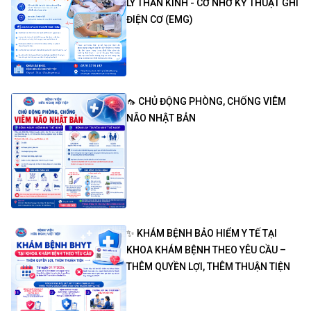
LÝ THẦN KINH - CƠ NHỜ KỸ THUẬT GHI
ĐIỆN CƠ (EMG)
🦟 CHỦ ĐỘNG PHÒNG, CHỐNG VIÊM
NÃO NHẬT BẢN
✨ KHÁM BỆNH BẢO HIỂM Y TẾ TẠI
KHOA KHÁM BỆNH THEO YÊU CẦU –
THÊM QUYỀN LỢI, THÊM THUẬN TIỆN