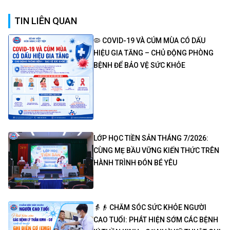
TIN LIÊN QUAN
🦠 COVID-19 VÀ CÚM MÙA CÓ DẤU
HIỆU GIA TĂNG – CHỦ ĐỘNG PHÒNG
BỆNH ĐỂ BẢO VỆ SỨC KHỎE
LỚP HỌC TIỀN SẢN THÁNG 7/2026:
CÙNG MẸ BẦU VỮNG KIẾN THỨC TRÊN
HÀNH TRÌNH ĐÓN BÉ YÊU
👵👴 CHĂM SÓC SỨC KHỎE NGƯỜI
CAO TUỔI: PHÁT HIỆN SỚM CÁC BỆNH