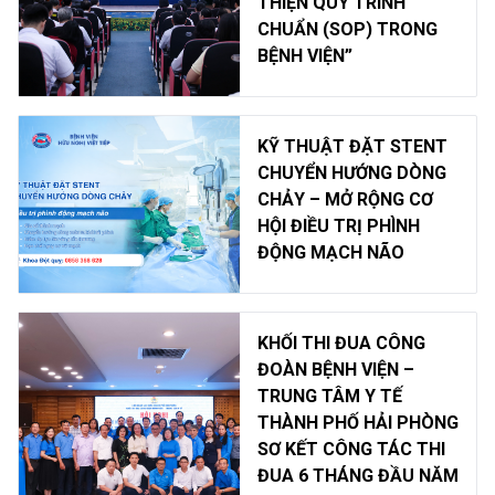
THIỆN QUY TRÌNH
CHUẨN (SOP) TRONG
BỆNH VIỆN”
KỸ THUẬT ĐẶT STENT
CHUYỂN HƯỚNG DÒNG
CHẢY – MỞ RỘNG CƠ
HỘI ĐIỀU TRỊ PHÌNH
ĐỘNG MẠCH NÃO
KHỐI THI ĐUA CÔNG
ĐOÀN BỆNH VIỆN –
TRUNG TÂM Y TẾ
THÀNH PHỐ HẢI PHÒNG
SƠ KẾT CÔNG TÁC THI
ĐUA 6 THÁNG ĐẦU NĂM