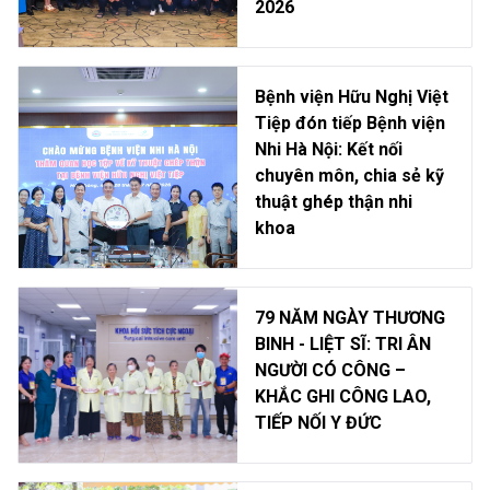
2026
Bệnh viện Hữu Nghị Việt
Tiệp đón tiếp Bệnh viện
Nhi Hà Nội: Kết nối
chuyên môn, chia sẻ kỹ
thuật ghép thận nhi
khoa
79 NĂM NGÀY THƯƠNG
BINH - LIỆT SĨ: TRI ÂN
NGƯỜI CÓ CÔNG –
KHẮC GHI CÔNG LAO,
TIẾP NỐI Y ĐỨC