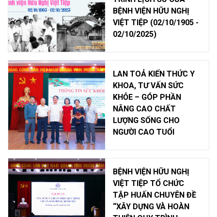
BỆNH VIỆN HỮU NGHỊ
VIỆT TIỆP (02/10/1905 -
02/10/2025)
LAN TOẢ KIẾN THỨC Y
KHOA, TƯ VẤN SỨC
KHỎE – GÓP PHẦN
NÂNG CAO CHẤT
LƯỢNG SỐNG CHO
NGƯỜI CAO TUỔI
BỆNH VIỆN HỮU NGHỊ
VIỆT TIỆP TỔ CHỨC
TẬP HUẤN CHUYÊN ĐỀ
“XÂY DỰNG VÀ HOÀN