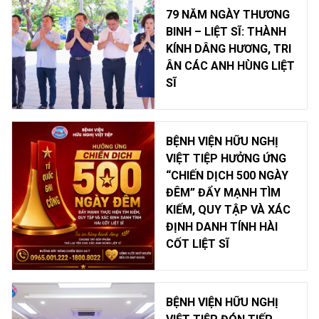
79 NĂM NGÀY THƯƠNG
BINH – LIỆT SĨ: THÀNH
KÍNH DÂNG HƯƠNG, TRI
ÂN CÁC ANH HÙNG LIỆT
SĨ
BỆNH VIỆN HỮU NGHỊ
VIỆT TIỆP HƯỞNG ỨNG
“CHIẾN DỊCH 500 NGÀY
ĐÊM” ĐẨY MẠNH TÌM
KIẾM, QUY TẬP VÀ XÁC
ĐỊNH DANH TÍNH HÀI
CỐT LIỆT SĨ
BỆNH VIỆN HỮU NGHỊ