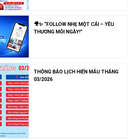
🎥✨ “FOLLOW NHẸ MỘT CÁI – YÊU
THƯƠNG MỖI NGÀY!”
THÔNG BÁO LỊCH HIẾN MÁU THÁNG
03/2026