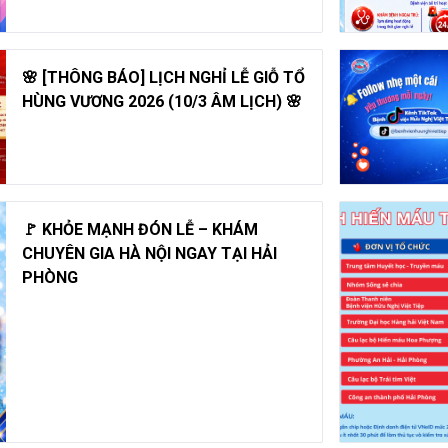
🌸 [THÔNG BÁO] LỊCH NGHỈ LỄ GIỖ TỔ
HÙNG VƯƠNG 2026 (10/3 ÂM LỊCH) 🌸
🚩 KHỎE MẠNH ĐÓN LỄ – KHÁM
CHUYÊN GIA HÀ NỘI NGAY TẠI HẢI
PHÒNG