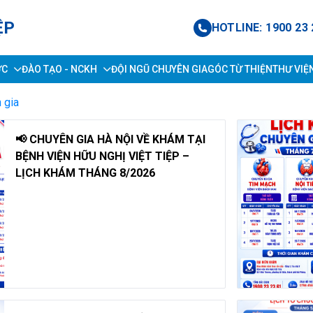
ỆP
HOTLINE: 1900 23 
ỨC
ĐÀO TẠO - NCKH
ĐỘI NGŨ CHUYÊN GIA
GÓC TỪ THIỆN
THƯ VIỆ
 gia
📢 CHUYÊN GIA HÀ NỘI VỀ KHÁM TẠI
BỆNH VIỆN HỮU NGHỊ VIỆT TIỆP –
LỊCH KHÁM THÁNG 8/2026