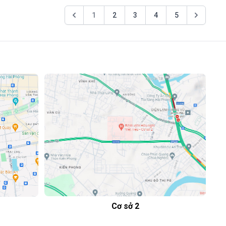
1
2
3
4
5
Cơ sở 2