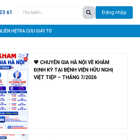
23 61
Đăng nhập
N
LIÊN HỆ
TRA CỨU GIẤY TỜ
💙 CHUYÊN GIA HÀ NỘI VỀ KHÁM
ĐỊNH KỲ TẠI BỆNH VIỆN HỮU NGHỊ
VIỆT TIỆP – THÁNG 7/2026