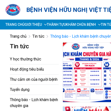
BỆNH VIỆN HỮU NGHỊ VIỆT TI
TRANG CHỦ
GIỚI THIỆU
THÀNH TỰU
KHÁM CHỮA BỆNH
TIN T
Trang chủ
Tin tức
Thông báo - Lịch khám bệnh chuyên
Tin tức
Y học thường thức
Hoạt động tiêu biểu
Thư cảm ơn của người bệnh
Tuyển dụng
Thông báo - Lịch khám bệnh
chuyên gia