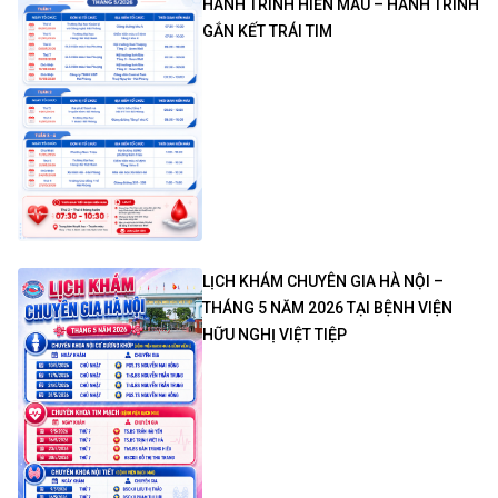
HÀNH TRÌNH HIẾN MÁU – HÀNH TRÌNH
GẮN KẾT TRÁI TIM
LỊCH KHÁM CHUYÊN GIA HÀ NỘI –
THÁNG 5 NĂM 2026 TẠI BỆNH VIỆN
HỮU NGHỊ VIỆT TIỆP