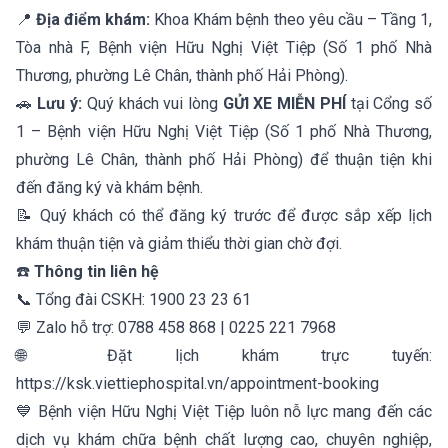
📍
Địa điểm khám:
Khoa Khám bệnh theo yêu cầu – Tầng 1,
Tòa nhà F, Bệnh viện Hữu Nghị Việt Tiệp (Số 1 phố Nhà
Thương, phường Lê Chân, thành phố Hải Phòng).
🚗
Lưu ý:
Quý khách vui lòng
GỬI XE MIỄN PHÍ
tại Cổng số
1 – Bệnh viện Hữu Nghị Việt Tiệp (Số 1 phố Nhà Thương,
phường Lê Chân, thành phố Hải Phòng) để thuận tiện khi
đến đăng ký và khám bệnh.
📝 Quý khách có thể đăng ký trước để được sắp xếp lịch
khám thuận tiện và giảm thiểu thời gian chờ đợi.
☎️
Thông tin liên hệ
📞 Tổng đài CSKH: 1900 23 23 61
💬 Zalo hỗ trợ: 0788 458 868 | 0225 221 7968
🌐 Đặt lịch khám trực tuyến:
https://ksk.viettiephospital.vn/appointment-booking
💙 Bệnh viện Hữu Nghị Việt Tiệp luôn nỗ lực mang đến các
dịch vụ khám chữa bệnh chất lượng cao, chuyên nghiệp,