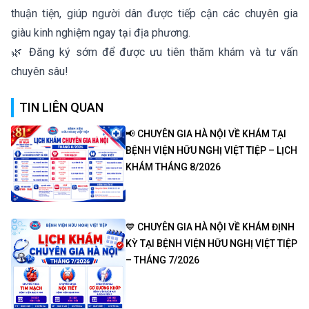
thuận tiện, giúp người dân được tiếp cận các chuyên gia
giàu kinh nghiệm ngay tại địa phương.
🌿 Đăng ký sớm để được ưu tiên thăm khám và tư vấn
chuyên sâu!
TIN LIÊN QUAN
📢 CHUYÊN GIA HÀ NỘI VỀ KHÁM TẠI
BỆNH VIỆN HỮU NGHỊ VIỆT TIỆP – LỊCH
KHÁM THÁNG 8/2026
💙 CHUYÊN GIA HÀ NỘI VỀ KHÁM ĐỊNH
KỲ TẠI BỆNH VIỆN HỮU NGHỊ VIỆT TIỆP
– THÁNG 7/2026