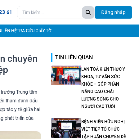
23 61
Đăng nhập
N
LIÊN HỆ
TRA CỨU GIẤY TỜ
iển chuyên
TIN LIÊN QUAN
ệp
LAN TOẢ KIẾN THỨC Y
KHOA, TƯ VẤN SỨC
KHỎE – GÓP PHẦN
 trưởng Trung tâm
NÂNG CAO CHẤT
LƯỢNG SỐNG CHO
yến thăm đánh dấu
NGƯỜI CAO TUỔI
p tác y tế giữa hai
g phát triển của
BỆNH VIỆN HỮU NGHỊ
VIỆT TIỆP TỔ CHỨC
TẬP HUẤN CHUYÊN ĐỀ