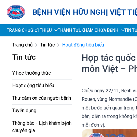
BỆNH VIỆN HỮU NGHỊ VIỆT TI
TRANG CHỦ
GIỚI THIỆU
THÀNH TỰU
KHÁM CHỮA BỆNH
TIN T
Trang chủ
Tin tức
Hoạt động tiêu biểu
Hợp tác quốc 
Tin tức
môn Việt – Ph
Y học thường thức
Hoạt động tiêu biểu
Chiều ngày 22/11, Bệnh vi
Thư cảm ơn của người bệnh
Rouen, vùng Normandie (C
một bước tiến quan trọng t
Tuyển dụng
bên, diễn ra trong không k
Thông báo - Lịch khám bệnh
mỗi đơn vị.
chuyên gia