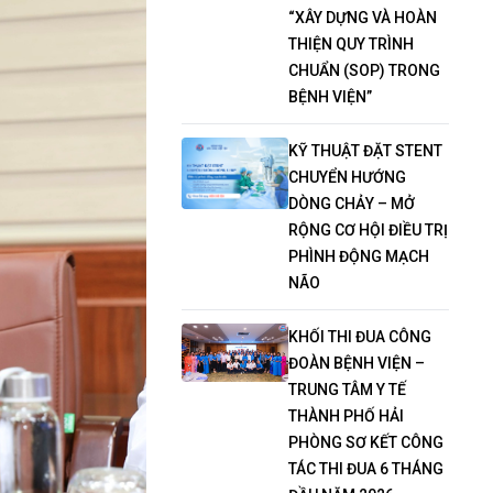
“XÂY DỰNG VÀ HOÀN
THIỆN QUY TRÌNH
CHUẨN (SOP) TRONG
BỆNH VIỆN”
KỸ THUẬT ĐẶT STENT
CHUYỂN HƯỚNG
DÒNG CHẢY – MỞ
RỘNG CƠ HỘI ĐIỀU TRỊ
PHÌNH ĐỘNG MẠCH
NÃO
KHỐI THI ĐUA CÔNG
ĐOÀN BỆNH VIỆN –
TRUNG TÂM Y TẾ
THÀNH PHỐ HẢI
PHÒNG SƠ KẾT CÔNG
TÁC THI ĐUA 6 THÁNG