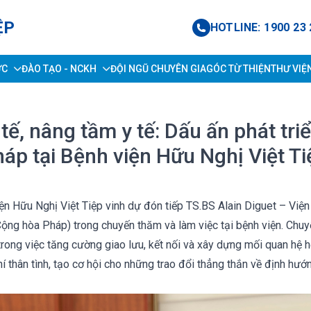
ỆP
HOTLINE: 1900 23 
ỨC
ĐÀO TẠO - NCKH
ĐỘI NGŨ CHUYÊN GIA
GÓC TỪ THIỆN
THƯ VIỆ
tế, nâng tầm y tế: Dấu ấn phát tr
áp tại Bệnh viện Hữu Nghị Việt Ti
ện Hữu Nghị Việt Tiệp vinh dự đón tiếp TS.BS Alain Diguet – Viện
ộng hòa Pháp) trong chuyến thăm và làm việc tại bệnh viện. Chu
rong việc tăng cường giao lưu, kết nối và xây dựng mối quan hệ hợ
hí thân tình, tạo cơ hội cho những trao đổi thẳng thắn về định hướn