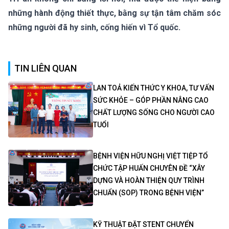
những hành động thiết thực, bằng sự tận tâm chăm sóc
những người đã hy sinh, cống hiến vì Tổ quốc.
TIN LIÊN QUAN
LAN TOẢ KIẾN THỨC Y KHOA, TƯ VẤN
SỨC KHỎE – GÓP PHẦN NÂNG CAO
CHẤT LƯỢNG SỐNG CHO NGƯỜI CAO
TUỔI
BỆNH VIỆN HỮU NGHỊ VIỆT TIỆP TỔ
CHỨC TẬP HUẤN CHUYÊN ĐỀ “XÂY
DỰNG VÀ HOÀN THIỆN QUY TRÌNH
CHUẨN (SOP) TRONG BỆNH VIỆN”
KỸ THUẬT ĐẶT STENT CHUYỂN