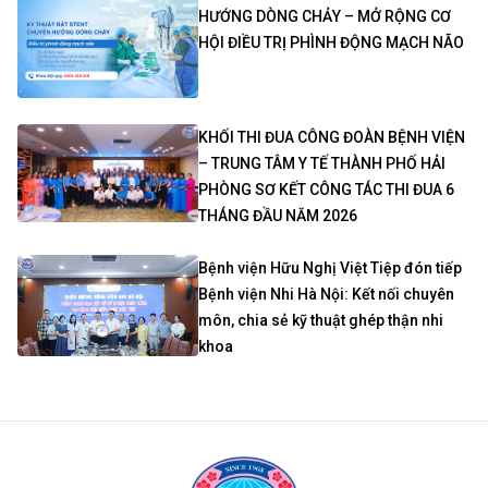
HƯỚNG DÒNG CHẢY – MỞ RỘNG CƠ
HỘI ĐIỀU TRỊ PHÌNH ĐỘNG MẠCH NÃO
KHỐI THI ĐUA CÔNG ĐOÀN BỆNH VIỆN
– TRUNG TÂM Y TẾ THÀNH PHỐ HẢI
PHÒNG SƠ KẾT CÔNG TÁC THI ĐUA 6
THÁNG ĐẦU NĂM 2026
Bệnh viện Hữu Nghị Việt Tiệp đón tiếp
Bệnh viện Nhi Hà Nội: Kết nối chuyên
môn, chia sẻ kỹ thuật ghép thận nhi
khoa