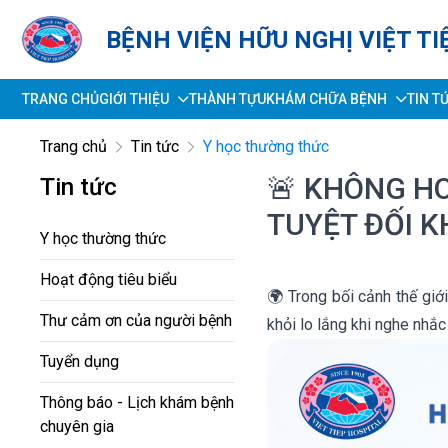
BỆNH VIỆN HỮU NGHỊ VIỆT TI
TRANG CHỦ
GIỚI THIỆU
THÀNH TỰU
KHÁM CHỮA BỆNH
TIN T
Trang chủ
Tin tức
Y học thường thức
🚨 KHÔNG H
Tin tức
TUYỆT ĐỐI 
Y học thường thức
Hoạt động tiêu biểu
🌍 Trong bối cảnh thế giớ
Thư cảm ơn của người bệnh
khỏi lo lắng khi nghe nhắ
Tuyển dụng
Thông báo - Lịch khám bệnh
chuyên gia