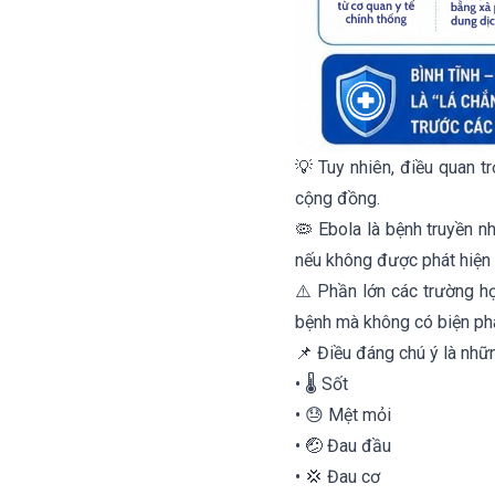
💡 Tuy nhiên, điều quan t
cộng đồng.
🦠 Ebola là bệnh truyền n
nếu không được phát hiện
⚠️ Phần lớn các trường hợ
bệnh mà không có biện ph
📌 Điều đáng chú ý là nhữ
• 🌡️ Sốt
• 😓 Mệt mỏi
• 🤕 Đau đầu
• 💢 Đau cơ