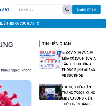
23 61
Đăng nhập
N
LIÊN HỆ
TRA CỨU GIẤY TỜ
HƯNG
TIN LIÊN QUAN
🦠 COVID-19 VÀ CÚM
MÙA CÓ DẤU HIỆU GIA
TĂNG – CHỦ ĐỘNG
, nhiều người không
PHÒNG BỆNH ĐỂ BẢO
VỆ SỨC KHỎE
LỚP HỌC TIỀN SẢN
THÁNG 7/2026: CÙNG
MẸ BẦU VỮNG KIẾN
THỨC TRÊN HÀNH