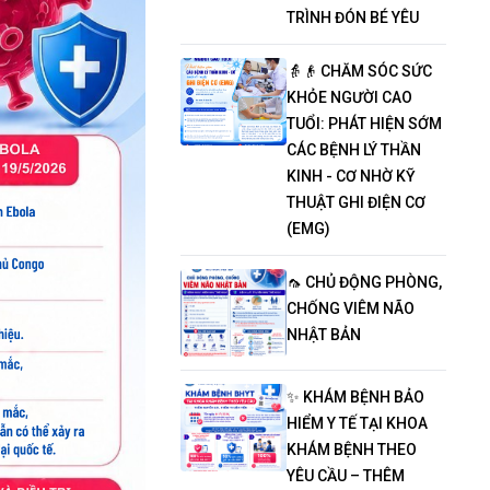
TRÌNH ĐÓN BÉ YÊU
👵👴 CHĂM SÓC SỨC
KHỎE NGƯỜI CAO
TUỔI: PHÁT HIỆN SỚM
CÁC BỆNH LÝ THẦN
KINH - CƠ NHỜ KỸ
THUẬT GHI ĐIỆN CƠ
(EMG)
🦟 CHỦ ĐỘNG PHÒNG,
CHỐNG VIÊM NÃO
NHẬT BẢN
✨ KHÁM BỆNH BẢO
HIỂM Y TẾ TẠI KHOA
KHÁM BỆNH THEO
YÊU CẦU – THÊM