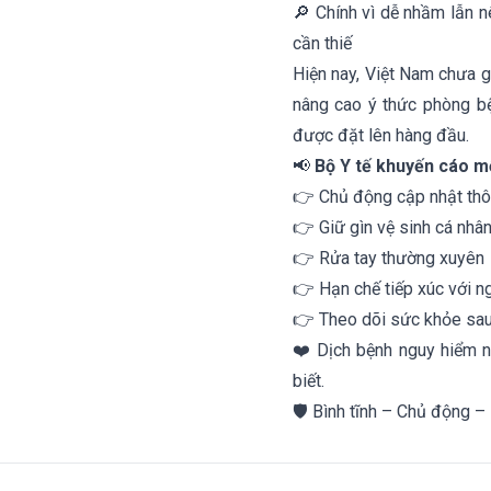
🔎 Chính vì dễ nhầm lẫn n
cần thiế
Hiện nay, Việt Nam chưa g
nâng cao ý thức phòng bệ
được đặt lên hàng đầu.
📢
Bộ Y tế khuyến cáo mỗ
👉 Chủ động cập nhật thôn
👉 Giữ gìn vệ sinh cá nhâ
👉 Rửa tay thường xuyên
👉 Hạn chế tiếp xúc với n
👉 Theo dõi sức khỏe sau 
❤️ Dịch bệnh nguy hiểm nh
biết.
🛡️ Bình tĩnh – Chủ động 