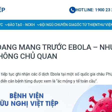
ỆP
HOTLINE: 1900 23 
ỨC
ĐÀO TẠO - NCKH
ĐỘI NGŨ CHUYÊN GIA
GÓC TỪ THIỆN
THƯ VIỆ
OANG MANG TRƯỚC EBOLA – N
KHÔNG CHỦ QUAN
i tiếp tục ghi nhận các ổ dịch Ebola tại một số quốc gia châu Phi
c đến căn bệnh từng được xem là “ác mộng y tế toàn cầu”.