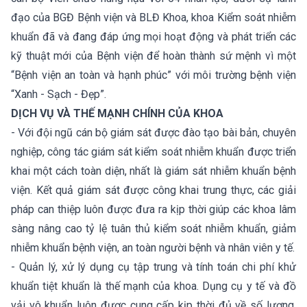
đạo của BGĐ Bệnh viện và BLĐ Khoa, khoa Kiểm soát nhiễm
khuẩn đã và đang đáp ứng mọi hoạt động và phát triển các
kỹ thuật mới của Bệnh viện để hoàn thành sứ mệnh vì một
“Bệnh viện an toàn và hạnh phúc” với môi trường bệnh viện
“Xanh - Sạch - Đẹp”.
DỊCH VỤ VÀ THẾ MẠNH CHÍNH CỦA KHOA
- Với đội ngũ cán bộ giám sát được đào tạo bài bản, chuyên
nghiệp, công tác giám sát kiểm soát nhiễm khuẩn được triển
khai một cách toàn diện, nhất là giám sát nhiễm khuẩn bệnh
viện. Kết quả giám sát được công khai trung thực, các giải
pháp can thiệp luôn được đưa ra kịp thời giúp các khoa lâm
sàng nâng cao tỷ lệ tuân thủ kiểm soát nhiễm khuẩn, giảm
nhiễm khuẩn bệnh viện, an toàn người bệnh và nhân viên y tế.
- Quản lý, xử lý dụng cụ tập trung và tính toán chi phí khử
khuẩn tiệt khuẩn là thế mạnh của khoa. Dụng cụ y tế và đồ
vải vô khuẩn luôn được cung cấp kịp thời đủ về số lượng,