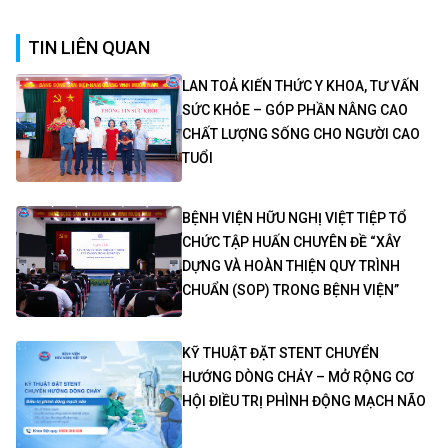
TIN LIÊN QUAN
LAN TOẢ KIẾN THỨC Y KHOA, TƯ VẤN
SỨC KHỎE – GÓP PHẦN NÂNG CAO
CHẤT LƯỢNG SỐNG CHO NGƯỜI CAO
TUỔI
BỆNH VIỆN HỮU NGHỊ VIỆT TIỆP TỔ
CHỨC TẬP HUẤN CHUYÊN ĐỀ “XÂY
DỰNG VÀ HOÀN THIỆN QUY TRÌNH
CHUẨN (SOP) TRONG BỆNH VIỆN”
KỸ THUẬT ĐẶT STENT CHUYỂN
HƯỚNG DÒNG CHẢY – MỞ RỘNG CƠ
HỘI ĐIỀU TRỊ PHÌNH ĐỘNG MẠCH NÃO