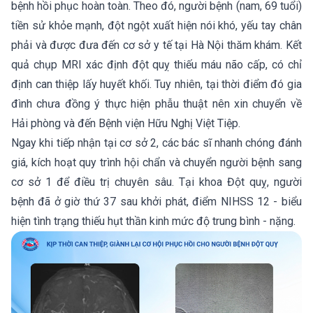
bệnh hồi phục hoàn toàn. Theo đó, người bệnh (nam, 69 tuổi)
tiền sử khỏe mạnh, đột ngột xuất hiện nói khó, yếu tay chân
phải và được đưa đến cơ sở y tế tại Hà Nội thăm khám. Kết
quả chụp MRI xác định đột quỵ thiếu máu não cấp, có chỉ
định can thiệp lấy huyết khối. Tuy nhiên, tại thời điểm đó gia
đình chưa đồng ý thực hiện phẫu thuật nên xin chuyển về
Hải phòng và đến Bệnh viện Hữu Nghị Việt Tiệp.
Ngay khi tiếp nhận tại cơ sở 2, các bác sĩ nhanh chóng đánh
giá, kích hoạt quy trình hội chẩn và chuyển người bệnh sang
cơ sở 1 để điều trị chuyên sâu. Tại khoa Đột quỵ, người
bệnh đã ở giờ thứ 37 sau khởi phát, điểm NIHSS 12 - biểu
hiện tình trạng thiếu hụt thần kinh mức độ trung bình - nặng.