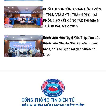
KHỐI THI ĐUA CÔNG ĐOÀN BỆNH VIỆN
– TRUNG TÂM Y TẾ THÀNH PHỐ HẢI
PHÒNG SƠ KẾT CÔNG TÁC THI ĐUA 6
THÁNG ĐẦU NĂM 2026
Bệnh viện Hữu Nghị Việt Tiệp đón tiếp
Bệnh viện Nhi Hà Nội: Kết nối chuyên
môn, chia sẻ kỹ thuật ghép thận nhi
khoa
CỔNG THÔNG TIN ĐIỆN TỬ
BỆNH VIỆN HỮU NGHỊ VIỆT TIỆP