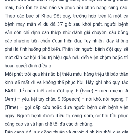
máu, bảo tồn tế bào não và phục hồi chức năng càng cao.
Theo các bác sĩ Khoa Đột quỵ, trường hợp trên là một ca
bệnh may mắn vì dù đã 37 giờ sau khởi phát, người bệnh
vẫn còn chỉ định can thiệp nhờ đánh giá chuyên sâu bằng
các phương tiện chẩn đoán hiện đại. Tuy nhiên, đây không
phải là tình huống phổ biến. Phần lớn người bệnh đột quỵ sẽ
mất dần cơ hội điều trị hiệu quả nếu đến viện chậm hoặc trì
hoãn quyết định điều trị.
Mỗi phút trôi qua khi não bị thiếu máu, hàng triệu tế bào thần
kinh sẽ mất đi và không thể phục hồi. Hãy ghi nhớ quy tắc
FAST
để nhận biết sớm đột quỵ: F (Face) – méo miệng; A
(Arm) – yếu, liệt tay chân; S (Speech) – nói khó, nói ngọng; T
(Time) – gọi cấp cứu hoặc đưa người bệnh đến bệnh viện
ngay. Người bệnh được điều trị càng sớm, cơ hội hồi phục
càng cao và và hạn chế tối đa các di chứng.
Bên cạnh đó, sự đồng thuận và quyết định kịp thời của gia