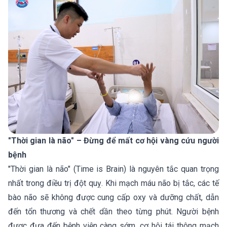
"Thời gian là não" – Đừng để mất cơ hội vàng cứu người
bệnh
"Thời gian là não" (Time is Brain) là nguyên tắc quan trọng
nhất trong điều trị đột quỵ. Khi mạch máu não bị tắc, các tế
bào não sẽ không được cung cấp oxy và dưỡng chất, dẫn
đến tổn thương và chết dần theo từng phút. Người bệnh
được đưa đến bệnh viện càng sớm, cơ hội tái thông mạch