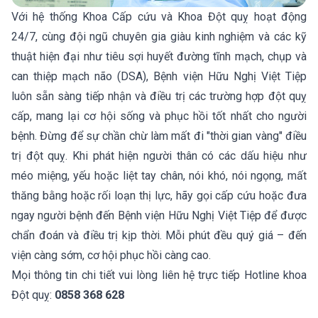
Với hệ thống Khoa Cấp cứu và Khoa Đột quỵ hoạt động
24/7, cùng đội ngũ chuyên gia giàu kinh nghiệm và các kỹ
thuật hiện đại như tiêu sợi huyết đường tĩnh mạch, chụp và
can thiệp mạch não (DSA), Bệnh viện Hữu Nghị Việt Tiệp
luôn sẵn sàng tiếp nhận và điều trị các trường hợp đột quỵ
cấp, mang lại cơ hội sống và phục hồi tốt nhất cho người
bệnh. Đừng để sự chần chừ làm mất đi "thời gian vàng" điều
trị đột quỵ. Khi phát hiện người thân có các dấu hiệu như
méo miệng, yếu hoặc liệt tay chân, nói khó, nói ngọng, mất
thăng bằng hoặc rối loạn thị lực, hãy gọi cấp cứu hoặc đưa
ngay người bệnh đến Bệnh viện Hữu Nghị Việt Tiệp để được
chẩn đoán và điều trị kịp thời. Mỗi phút đều quý giá – đến
viện càng sớm, cơ hội phục hồi càng cao.
Mọi thông tin chi tiết vui lòng liên hệ trực tiếp Hotline khoa
Đột quỵ:
0858 368 628