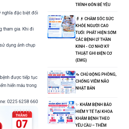
TRÌNH ĐÓN BÉ YÊU
 nghĩa đặc biệt đối
👵👴 CHĂM SÓC SỨC
KHỎE NGƯỜI CAO
 tham gia. Khi đi
TUỔI: PHÁT HIỆN SỚM
CÁC BỆNH LÝ THẦN
 sử dụng ảnh chụp
KINH - CƠ NHỜ KỸ
THUẬT GHI ĐIỆN CƠ
(EMG)
🦟 CHỦ ĐỘNG PHÒNG,
 bệnh được tiếp tục
CHỐNG VIÊM NÃO
iểm hiến máu trong
NHẬT BẢN
line: 0225 6258 660
✨ KHÁM BỆNH BẢO
HIỂM Y TẾ TẠI KHOA
KHÁM BỆNH THEO
YÊU CẦU – THÊM