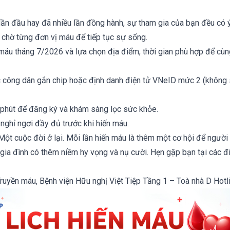
.
lần đầu hay đã nhiều lần đồng hành, sự tham gia của bạn đều có ý
 chờ từng đơn vị máu để tiếp tục sự sống.
máu tháng 7/2026 và lựa chọn địa điểm, thời gian phù hợp để cùng
 công dân gắn chip hoặc định danh điện tử VNeID mức 2 (không
 phút để đăng ký và khám sàng lọc sức khỏe.
 nghỉ ngơi đầy đủ trước khi hiến máu.
Một cuộc đời ở lại. Mỗi lần hiến máu là thêm một cơ hội để người
 gia đình có thêm niềm hy vọng và nụ cười. Hẹn gặp bạn tại các đ
Truyền máu, Bệnh viện Hữu nghị Việt Tiệp Tầng 1 – Toà nhà D Hot