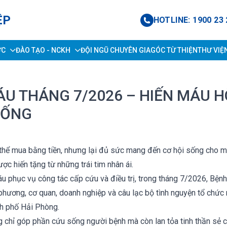
ỆP
HOTLINE: 1900 23 
ỨC
ĐÀO TẠO - NCKH
ĐỘI NGŨ CHUYÊN GIA
GÓC TỪ THIỆN
THƯ VIỆ
ÁU THÁNG 7/2026 – HIẾN MÁU H
SỐNG
hể mua bằng tiền, nhưng lại đủ sức mang đến cơ hội sống cho m
ợc hiến tặng từ những trái tim nhân ái.
phục vụ công tác cấp cứu và điều trị, trong tháng 7/2026, Bệnh
phương, cơ quan, doanh nghiệp và câu lạc bộ tình nguyện tổ chức 
nh phố Hải Phòng.
g chỉ góp phần cứu sống người bệnh mà còn lan tỏa tinh thần sẻ ch