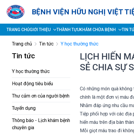
BỆNH VIỆN HỮU NGHỊ VIỆT TI
TRANG CHỦ
GIỚI THIỆU
THÀNH TỰU
KHÁM CHỮA BỆNH
TIN T
Trang chủ
Tin tức
Y học thường thức
LỊCH HIẾN M
Tin tức
SẺ CHIA SỰ 
Y học thường thức
Hoạt động tiêu biểu
Có những món quà không t
Thư cảm ơn của người bệnh
chính là một đơn vị máu đư
Nhằm đáp ứng nhu cầu máu 
Tuyển dụng
Tiệp phối hợp với các địa 
Thông báo - Lịch khám bệnh
hiến máu trên địa bàn thà
chuyên gia
Mỗi giọt máu trao đi khôn