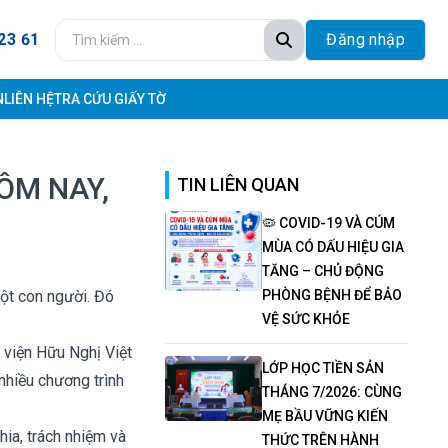
23 61
Đăng nhập
N
LIÊN HỆ
TRA CỨU GIẤY TỜ
ÔM NAY,
TIN LIÊN QUAN
🦠 COVID-19 VÀ CÚM
MÙA CÓ DẤU HIỆU GIA
TĂNG – CHỦ ĐỘNG
ột con người. Đó
PHÒNG BỆNH ĐỂ BẢO
VỆ SỨC KHỎE
 viện Hữu Nghị Việt
LỚP HỌC TIỀN SẢN
nhiều chương trình
THÁNG 7/2026: CÙNG
MẸ BẦU VỮNG KIẾN
ia, trách nhiệm và
THỨC TRÊN HÀNH