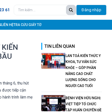
23 61
Đăng nhập
N
LIÊN HỆ
TRA CỨU GIẤY TỜ
 KIẾN
TIN LIÊN QUAN
BẦU
LAN TOẢ KIẾN THỨC Y
KHOA, TƯ VẤN SỨC
KHỎE – GÓP PHẦN
NÂNG CAO CHẤT
LƯỢNG SỐNG CHO
 tháng 6, thu hút
NGƯỜI CAO TUỔI
ụ được tiếp cận
o hành trình làm mẹ
BỆNH VIỆN HỮU NGHỊ
VIỆT TIỆP TỔ CHỨC
TẬP HUẤN CHUYÊN ĐỀ