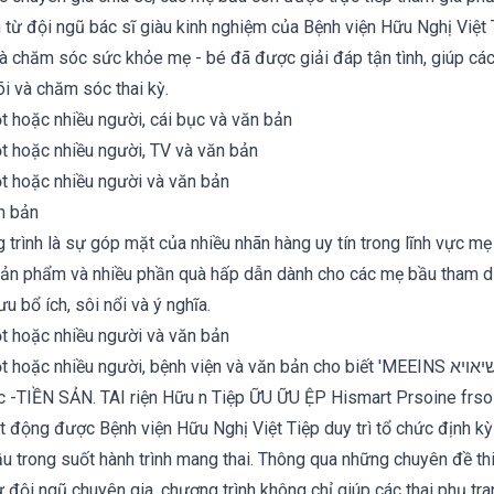
n từ đội ngũ bác sĩ giàu kinh nghiệm của Bệnh viện Hữu Nghị Việt
 và chăm sóc sức khỏe mẹ - bé đã được giải đáp tận tình, giúp cá
õi và chăm sóc thai kỳ.
trình là sự góp mặt của nhiều nhãn hàng uy tín trong lĩnh vực mẹ
 sản phẩm và nhiều phần quà hấp dẫn dành cho các mẹ bầu tham 
u bổ ích, sôi nổi và ý nghĩa.
ạt động được Bệnh viện Hữu Nghị Việt Tiệp duy trì tổ chức định 
 trong suốt hành trình mang thai. Thông qua những chuyên đề thi
ừ đội ngũ chuyên gia, chương trình không chỉ giúp các thai phụ tra