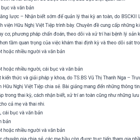
 răng lược – Nhận biết sớm để quản lý thai kỳ an toàn, do BSCKII
 viện Hữu Nghị Việt Tiệp trình bày. Chuyên đề cung cấp những ki
uy cơ, phương pháp chẩn đoán, theo dõi và xử trí hai bệnh lý sản 
 hơn tầm quan trọng của việc khám thai định kỳ và theo dõi sát tro
ật kiến thức và giải pháp y khoa, do TS.BS Vũ Thị Thanh Nga – T
 Hữu Nghị Việt Tiệp chia sẻ. Bài giảng mang đến những thông tin 
 trong thai kỳ, cách nhận biết, xử trí an toàn cũng như những lưu 
o cả mẹ và thai nhi.
 chuyên gia chia sẻ, các mẹ bầu còn được trực tiếp tham gia phần