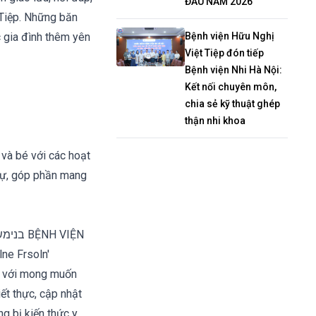
ĐẦU NĂM 2026
 Tiệp. Những băn
c gia đình thêm yên
Bệnh viện Hữu Nghị
Việt Tiệp đón tiếp
Bệnh viện Nhi Hà Nội:
Kết nối chuyên môn,
chia sẻ kỹ thuật ghép
thận nhi khoa
 và bé với các hoạt
dự, góp phần mang
kỳ với mong muốn
ết thực, cập nhật
ng bị kiến thức y