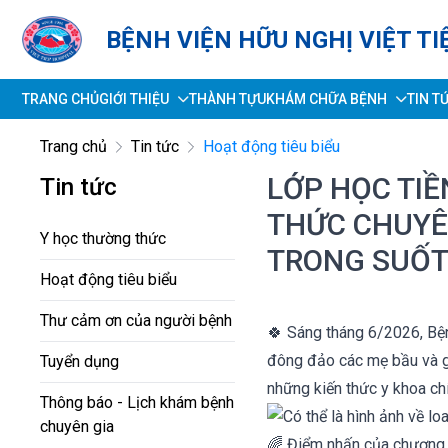
BỆNH VIỆN HỮU NGHỊ VIỆT TI
TRANG CHỦ
GIỚI THIỆU
THÀNH TỰU
KHÁM CHỮA BỆNH
TIN T
Trang chủ
Tin tức
Hoạt động tiêu biểu
LỚP HỌC TIỀ
Tin tức
THỨC CHUYÊ
Y học thường thức
TRONG SUỐT
Hoạt động tiêu biểu
Thư cảm ơn của người bệnh
🍀 Sáng tháng 6/2026, Bện
đông đảo các mẹ bầu và gi
Tuyển dụng
những kiến thức y khoa chí
Thông báo - Lịch khám bệnh
chuyên gia
🌈 Điểm nhấn của chương t