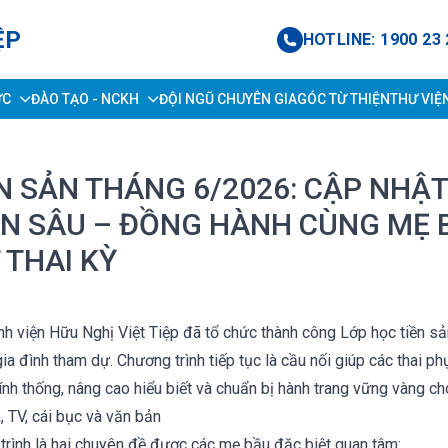
ỆP
HOTLINE: 1900 23 
ỨC
ĐÀO TẠO - NCKH
ĐỘI NGŨ CHUYÊN GIA
GÓC TỪ THIỆN
THƯ VIỆ
N SẢN THÁNG 6/2026: CẬP NHẬT
N SÂU – ĐỒNG HÀNH CÙNG MẸ 
 THAI KỲ
h viện Hữu Nghị Việt Tiệp đã tổ chức thành công Lớp học tiền sản
a đình tham dự. Chương trình tiếp tục là cầu nối giúp các thai ph
nh thống, nâng cao hiểu biết và chuẩn bị hành trang vững vàng ch
rình là hai chuyên đề được các mẹ bầu đặc biệt quan tâm: