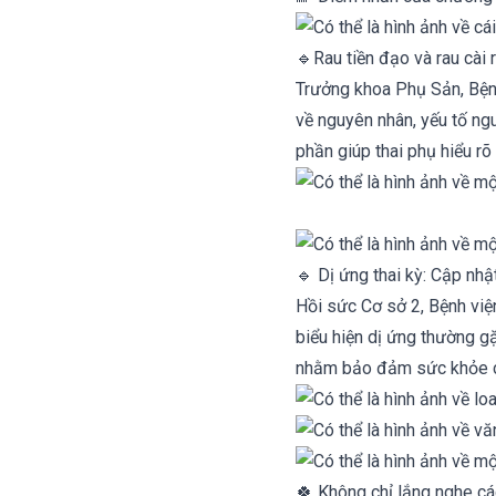
🔹Rau tiền đạo và rau cài
Trưởng khoa Phụ Sản, Bệnh
về nguyên nhân, yếu tố ng
phần giúp thai phụ hiểu rõ
🔹 Dị ứng thai kỳ: Cập nh
Hồi sức Cơ sở 2, Bệnh viện
biểu hiện dị ứng thường gặp
nhằm bảo đảm sức khỏe ch
🍀 Không chỉ lắng nghe các