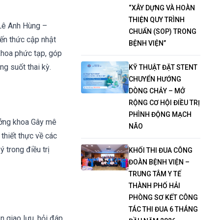
“XÂY DỰNG VÀ HOÀN
THIỆN QUY TRÌNH
 Lê Anh Hùng –
CHUẨN (SOP) TRONG
ến thức cập nhật
BỆNH VIỆN”
khoa phức tạp, góp
ng suốt thai kỳ.
KỸ THUẬT ĐẶT STENT
CHUYỂN HƯỚNG
DÒNG CHẢY – MỞ
RỘNG CƠ HỘI ĐIỀU TRỊ
PHÌNH ĐỘNG MẠCH
rưởng khoa Gây mê
NÃO
thiết thực về các
ý trong điều trị
KHỐI THI ĐUA CÔNG
ĐOÀN BỆNH VIỆN –
TRUNG TÂM Y TẾ
THÀNH PHỐ HẢI
PHÒNG SƠ KẾT CÔNG
TÁC THI ĐUA 6 THÁNG
 giao lưu, hỏi đáp,