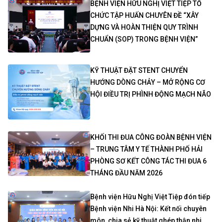
BỆNH VIỆN HỮU NGHỊ VIỆT TIỆP TỔ
CHỨC TẬP HUẤN CHUYÊN ĐỀ “XÂY
DỰNG VÀ HOÀN THIỆN QUY TRÌNH
CHUẨN (SOP) TRONG BỆNH VIỆN”
KỸ THUẬT ĐẶT STENT CHUYỂN
HƯỚNG DÒNG CHẢY – MỞ RỘNG CƠ
HỘI ĐIỀU TRỊ PHÌNH ĐỘNG MẠCH NÃO
KHỐI THI ĐUA CÔNG ĐOÀN BỆNH VIỆN
– TRUNG TÂM Y TẾ THÀNH PHỐ HẢI
PHÒNG SƠ KẾT CÔNG TÁC THI ĐUA 6
THÁNG ĐẦU NĂM 2026
Bệnh viện Hữu Nghị Việt Tiệp đón tiếp
Bệnh viện Nhi Hà Nội: Kết nối chuyên
môn, chia sẻ kỹ thuật ghép thận nhi