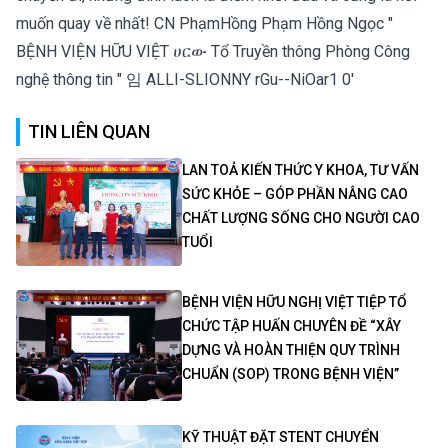
TIN LIÊN QUAN
LAN TOẢ KIẾN THỨC Y KHOA, TƯ VẤN
SỨC KHỎE – GÓP PHẦN NÂNG CAO
CHẤT LƯỢNG SỐNG CHO NGƯỜI CAO
TUỔI
BỆNH VIỆN HỮU NGHỊ VIỆT TIỆP TỔ
CHỨC TẬP HUẤN CHUYÊN ĐỀ “XÂY
DỰNG VÀ HOÀN THIỆN QUY TRÌNH
CHUẨN (SOP) TRONG BỆNH VIỆN”
KỸ THUẬT ĐẶT STENT CHUYỂN