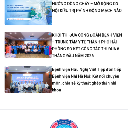
HƯỚNG DÒNG CHẢY – MỞ RỘNG CƠ
HỘI ĐIỀU TRỊ PHÌNH ĐỘNG MẠCH NÃO
KHỐI THI ĐUA CÔNG ĐOÀN BỆNH VIỆN
– TRUNG TÂM Y TẾ THÀNH PHỐ HẢI
PHÒNG SƠ KẾT CÔNG TÁC THI ĐUA 6
THÁNG ĐẦU NĂM 2026
Bệnh viện Hữu Nghị Việt Tiệp đón tiếp
Bệnh viện Nhi Hà Nội: Kết nối chuyên
môn, chia sẻ kỹ thuật ghép thận nhi
khoa