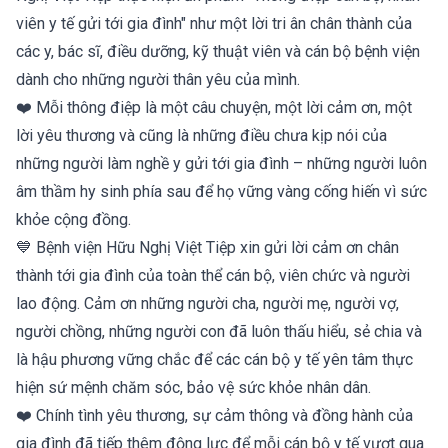
viên y tế gửi tới gia đình" như một lời tri ân chân thành của
các y, bác sĩ, điều dưỡng, kỹ thuật viên và cán bộ bệnh viện
dành cho những người thân yêu của mình.
❤️ Mỗi thông điệp là một câu chuyện, một lời cảm ơn, một
lời yêu thương và cũng là những điều chưa kịp nói của
những người làm nghề y gửi tới gia đình – những người luôn
âm thầm hy sinh phía sau để họ vững vàng cống hiến vì sức
khỏe cộng đồng.
💙 Bệnh viện Hữu Nghị Việt Tiệp xin gửi lời cảm ơn chân
thành tới gia đình của toàn thể cán bộ, viên chức và người
lao động. Cảm ơn những người cha, người mẹ, người vợ,
người chồng, những người con đã luôn thấu hiểu, sẻ chia và
là hậu phương vững chắc để các cán bộ y tế yên tâm thực
hiện sứ mệnh chăm sóc, bảo vệ sức khỏe nhân dân.
❤️ Chính tình yêu thương, sự cảm thông và đồng hành của
gia đình đã tiếp thêm động lực để mỗi cán bộ y tế vượt qua