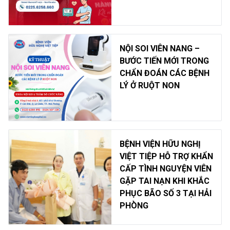
NỘI SOI VIÊN NANG –
BƯỚC TIẾN MỚI TRONG
CHẨN ĐOÁN CÁC BỆNH
LÝ Ở RUỘT NON
BỆNH VIỆN HỮU NGHỊ
VIỆT TIỆP HỖ TRỢ KHẨN
CẤP TÌNH NGUYỆN VIÊN
GẶP TAI NẠN KHI KHẮC
PHỤC BÃO SỐ 3 TẠI HẢI
PHÒNG