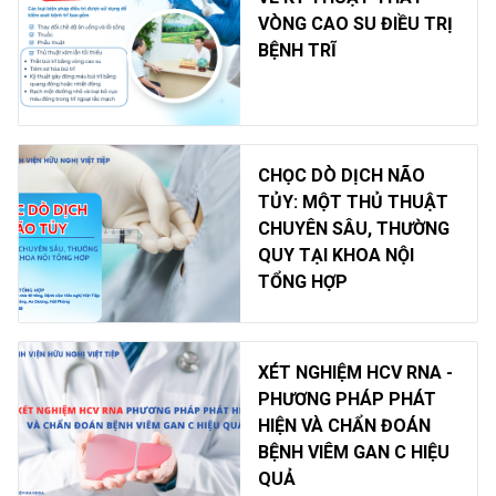
VÒNG CAO SU ĐIỀU TRỊ
BỆNH TRĨ
CHỌC DÒ DỊCH NÃO
TỦY: MỘT THỦ THUẬT
CHUYÊN SÂU, THƯỜNG
QUY TẠI KHOA NỘI
TỔNG HỢP
XÉT NGHIỆM HCV RNA -
PHƯƠNG PHÁP PHÁT
HIỆN VÀ CHẨN ĐOÁN
BỆNH VIÊM GAN C HIỆU
QUẢ