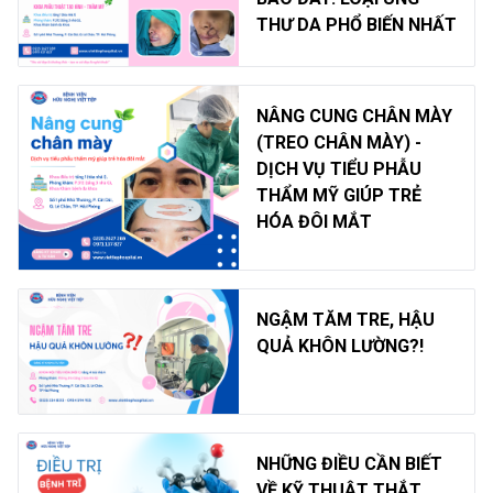
THƯ DA PHỔ BIẾN NHẤT
NÂNG CUNG CHÂN MÀY
(TREO CHÂN MÀY) -
DỊCH VỤ TIỂU PHẪU
THẨM MỸ GIÚP TRẺ
HÓA ĐÔI MẮT
NGẬM TĂM TRE, HẬU
QUẢ KHÔN LƯỜNG?!
NHỮNG ĐIỀU CẦN BIẾT
VỀ KỸ THUẬT THẮT