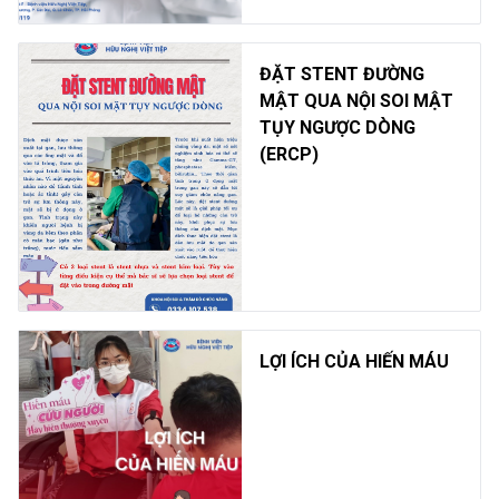
ĐẶT STENT ĐƯỜNG
MẬT QUA NỘI SOI MẬT
TỤY NGƯỢC DÒNG
(ERCP)
LỢI ÍCH CỦA HIẾN MÁU