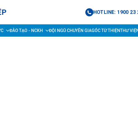
ỆP
HOTLINE: 1900 23 
ỨC
ĐÀO TẠO - NCKH
ĐỘI NGŨ CHUYÊN GIA
GÓC TỪ THIỆN
THƯ VIỆ