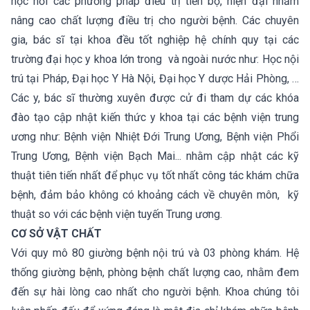
học hỏi các phương pháp điều trị tiến bộ, hiện đại nhằm
nâng cao chất lượng điều trị cho người bệnh. Các chuyên
gia, bác sĩ tại khoa đều tốt nghiệp hệ chính quy tại các
trường đại học y khoa lớn trong và ngoài nước như: Học nội
trú tại Pháp, Đại học Y Hà Nội, Đại học Y dược Hải Phòng, …
Các y, bác sĩ thường xuyên được cử đi tham dự các khóa
đào tạo cập nhật kiến thức y khoa tại các bệnh viện trung
ương như: Bệnh viện Nhiệt Đới Trung Ương, Bệnh viện Phổi
Trung Ương, Bệnh viện Bạch Mai... nhằm cập nhật các kỹ
thuật tiên tiến nhất để phục vụ tốt nhất công tác khám chữa
bệnh, đảm bảo không có khoảng cách về chuyên môn, kỹ
thuật so với các bệnh viện tuyến Trung ương.
CƠ SỞ VẬT CHẤT
Với quy mô 80 giường bệnh nội trú và 03 phòng khám. Hệ
thống giường bệnh, phòng bệnh chất lượng cao, nhằm đem
đến sự hài lòng cao nhất cho người bệnh. Khoa chúng tôi