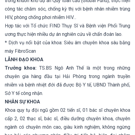
trong khuôn khổ dự án Quỹ toàn cầu (Global Fund); thực hiện
công tác chăm sóc, chống kỳ thị với bệnh nhân nhiễm trùng
HIV, phòng chống phơi nhiễm HIV…
Hợp tác với Tổ chức FIND Thụy Sĩ và Bệnh viện Phổi Trung
ương thực hiện nhiều dự án nghiên cứu về chẩn đoán lao.
* Dịch vụ nổi bật của khoa: Siêu âm chuyên khoa sâu bằng
máy FibroScan
LÃNH ĐẠO KHOA
Trưởng khoa:
TS.BS Ngô Anh Thế là một trong những
chuyên gia hàng đầu tại Hải Phòng trong ngành truyền
nhiễm và bệnh nhiệt đới đã được Bộ Y tế, UBND Thành phố,
Sở Y tế công nhận.
NHÂN SỰ KHOA
Khoa quy tụ đội ngũ gồm 02 tiến sĩ, 01 bác sĩ chuyên khoa
cấp 2, 02 thạc sĩ, bác sĩ, điều dưỡng chuyên khoa, chuyên
ngành có chuyên môn cao, giàu kinh nghiệm, không ngừng