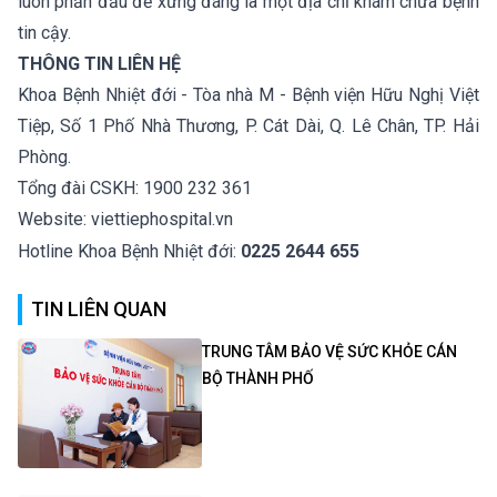
luôn phấn đấu để xứng đáng là một địa chỉ khám chữa bệnh
tin cậy.
THÔNG TIN LIÊN HỆ
Khoa Bệnh Nhiệt đới - Tòa nhà M - Bệnh viện Hữu Nghị Việt
Tiệp, Số 1 Phố Nhà Thương, P. Cát Dài, Q. Lê Chân, TP. Hải
Phòng.
Tổng đài CSKH: 1900 232 361
Website: viettiephospital.vn
Hotline Khoa Bệnh Nhiệt đới:
0225 2644 655
TIN LIÊN QUAN
TRUNG TÂM BẢO VỆ SỨC KHỎE CÁN
BỘ THÀNH PHỐ