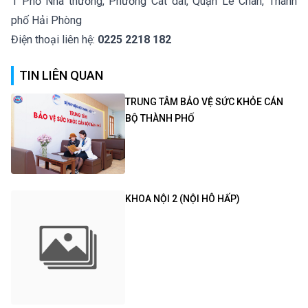
1 Phố Nhà thương, Phường Cát dài, Quận Lê Chân, Thành
phố Hải Phòng
Điện thoại liên hệ:
0225 2218 182
TIN LIÊN QUAN
TRUNG TÂM BẢO VỆ SỨC KHỎE CÁN
BỘ THÀNH PHỐ
KHOA NỘI 2 (NỘI HÔ HẤP)