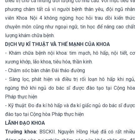
điều trị cho cả những đối tượng có nhu cầu. Với mục tiêu và
phương châm tất cả vì người bệnh thân yêu, đội ngũ nhân
viên Khoa Nội 4 không ngừng học hỏi trau dồi kiến thức
chuyên môn cũng như ngoại ngữ, tin học để nâng cao chất
lượng khám chữa bệnh.
DỊCH VỤ KĨ THUẬT VÀ THẾ MẠNH CỦA KHOA
- Khám chữa bệnh nội khoa: tim mạch, hô hấp, nội tiết, cơ
xương khớp, lão khoa, tiêu hóa, thần kinh.
- Chăm sóc bàn chân Đái tháo đường
- Sàng lọc, phát hiện và điều trị rối loạn hô hấp khi ngủ,
ngừng thở khi ngủ do bác sĩ được đào tạo tại Cộng hòa
Pháp thực hiện
- Kỹ thuật: Đo đa kí hô hấp và đa kí giấc ngủ do bác sĩ được
đào tạo tại Cộng hòa Pháp thực hiện
LÃNH ĐẠO KHOA
Trưởng khoa:
BSCKII. Nguyễn Hồng Huệ đã có rất nhiều