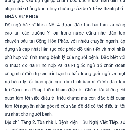
đóng góp vào sự nghiệp chăm sóc sức khỏe nhân dân, đã
nhận nhiều bằng khen, huy chương của bô Y tế và thành phố.
NHÂN SỰ KHOA
Đội ngũ bác sĩ khoa Nội 4 được đào tạo bài bản và nâng
cao tại các trường Y lớn trong nước cũng như đào tạo
chuyên sâu tại Cộng Hòa Pháp, với nhiều chuyên ngành, áp
dụng và cập nhật liên tục các phác đồ tiên tiến và mới nhất
phù hợp với tình trạng bệnh lý của người bệnh. Đặc biệt với
kĩ thuật đo đa kí hô hấp và đa kí giấc ngủ để chẩn đoán
cũng như điều trị các rối loạn hô hấp trong giấc ngủ và một
số bệnh lý rối loạn giấc ngủ do chính bác sĩ được đào tạo
tại Cộng hòa Pháp thăm khám điều trị. Chúng tôi không chỉ
quan tâm tới việc điều trị triệu chứng mà còn đặc biệt quan
tâm tới nguyên nhân gốc rễ của vấn đề để có thể điều trị tối
ưu nhất cho người bệnh.
Địa chỉ: Tầng 2, Tòa nhà I, Bệnh viện Hữu Nghị Việt Tiệp, số