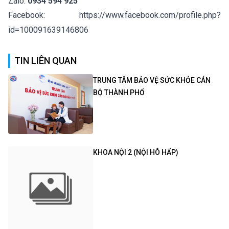
Zalo:
0934 594 925
Facebook:
https://www.facebook.com/profile.php?
id=100091639146806
TIN LIÊN QUAN
TRUNG TÂM BẢO VỆ SỨC KHỎE CÁN
BỘ THÀNH PHỐ
KHOA NỘI 2 (NỘI HÔ HẤP)