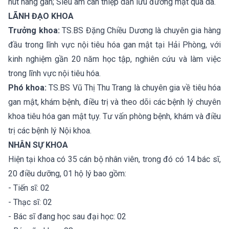
hút nang gan; Siêu âm can thiệp dẫn lưu đường mật qua da.
LÃNH ĐẠO KHOA
Trưởng khoa:
TS.BS Đặng Chiều Dương là chuyên gia hàng
đầu trong lĩnh vực nội tiêu hóa gan mật tại Hải Phòng, với
kinh nghiệm gần 20 năm học tập, nghiên cứu và làm việc
trong lĩnh vực nội tiêu hóa.
Phó khoa:
TS.BS Vũ Thị Thu Trang là chuyên gia về tiêu hóa
gan mật, khám bệnh, điều trị và theo dõi các bệnh lý chuyên
khoa tiêu hóa gan mật tụy. Tư vấn phòng bệnh, khám và điều
trị các bệnh lý Nội khoa.
NHÂN SỰ KHOA
Hiện tại khoa có 35 cán bộ nhân viên, trong đó có 14 bác sĩ,
20 điều dưỡng, 01 hộ lý bao gồm:
- Tiến sĩ: 02
- Thạc sĩ: 02
- Bác sĩ đang học sau đại học: 02