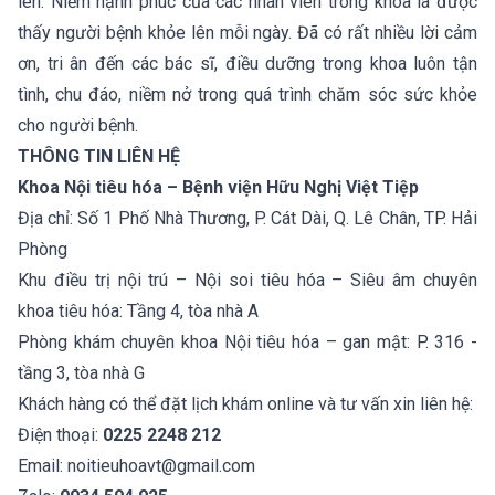
lên. Niềm hạnh phúc của các nhân viên trong khoa là được
thấy người bệnh khỏe lên mỗi ngày. Đã có rất nhiều lời cảm
ơn, tri ân đến các bác sĩ, điều dưỡng trong khoa luôn tận
tình, chu đáo, niềm nở trong quá trình chăm sóc sức khỏe
cho người bệnh.
THÔNG TIN LIÊN HỆ
Khoa Nội tiêu hóa – Bệnh viện Hữu Nghị Việt Tiệp
Địa chỉ: Số 1 Phố Nhà Thương, P. Cát Dài, Q. Lê Chân, TP. Hải
Phòng
Khu điều trị nội trú – Nội soi tiêu hóa – Siêu âm chuyên
khoa tiêu hóa: Tầng 4, tòa nhà A
Phòng khám chuyên khoa Nội tiêu hóa – gan mật: P. 316 -
tầng 3, tòa nhà G
Khách hàng có thể đặt lịch khám online và tư vấn xin liên hệ:
Điện thoại:
0225 2248 212
Email: noitieuhoavt@gmail.com