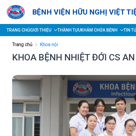
BỆNH VIỆN HỮU NGHỊ VIỆT TI
TRANG CHỦ
GIỚI THIỆU
THÀNH TỰU
KHÁM CHỮA BỆNH
TIN T
Trang chủ
Khoa nội
KHOA BỆNH NHIỆT ĐỚI CS A