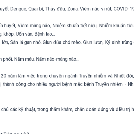
 huyết Dengue, Quai bị, Thủy đậu, Zona, Viêm não vi rút, COVID-1
n huyết, Viêm màng não, Nhiễm khuẩn tiết niệu, Nhiễm khuẩn tiê
 khớp, Uốn ván, Bệnh lao…
n lớn, Sán lá gan nhỏ, Giun đũa chó mèo, Giun lươn, Ký sinh trùng
ấm phổi, Nấm máu, Nấm não-màng não…
20 năm làm việc trong chuyên ngành Truyền nhiễm và Nhiệt đới
trị thành công cho nhiều người bệnh mắc bệnh Truyền nhiễm - Nhi
chủ các kỹ thuật, trong thăm khám, chẩn đoán đúng và điều trị h