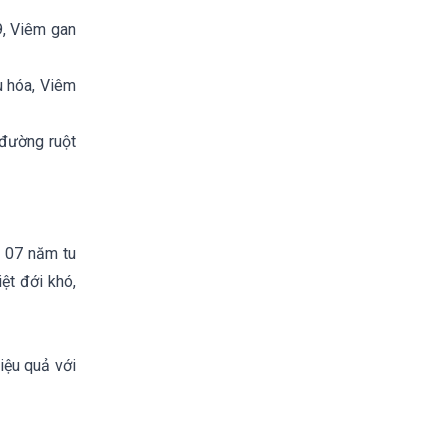
9, Viêm gan
u hóa, Viêm
 đường ruột
, 07 năm tu
ệt đới khó,
iệu quả với