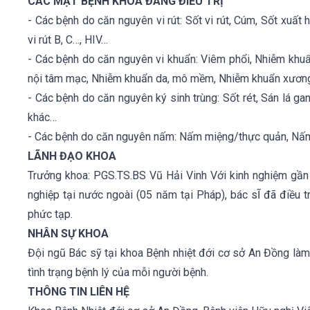
CÁC MẶT BỆNH KHOA ĐANG ĐIỀU TRỊ
- Các bệnh do căn nguyên vi rút: Sốt vi rút, Cúm, Sốt xuất
vi rút B, C…, HIV…
- Các bệnh do căn nguyên vi khuẩn: Viêm phổi, Nhiễm khuẩ
nội tâm mạc, Nhiễm khuẩn da, mô mềm, Nhiễm khuẩn xương,
- Các bệnh do căn nguyên ký sinh trùng: Sốt rét, Sán lá ga
khác…
- Các bệnh do căn nguyên nấm: Nấm miệng/thực quản, N
LÃNH ĐẠO KHOA
Trưởng khoa: PGS.TS.BS Vũ Hải Vinh Với kinh nghiệm gần 
nghiệp tại nước ngoài (05 năm tại Pháp), bác sĨ đã điều 
phức tạp.
NHÂN SỰ KHOA
Đội ngũ Bác sỹ tại khoa Bệnh nhiệt đới cơ sở An Đồng làm 
tình trạng bệnh lý của mỗi người bệnh.
THÔNG TIN LIÊN HỆ