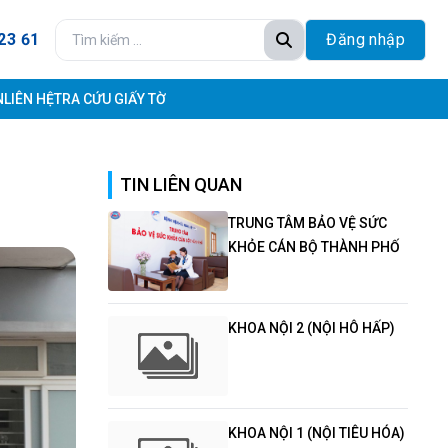
23 61
Đăng nhập
N
LIÊN HỆ
TRA CỨU GIẤY TỜ
TIN LIÊN QUAN
TRUNG TÂM BẢO VỆ SỨC
KHỎE CÁN BỘ THÀNH PHỐ
KHOA NỘI 2 (NỘI HÔ HẤP)
KHOA NỘI 1 (NỘI TIÊU HÓA)