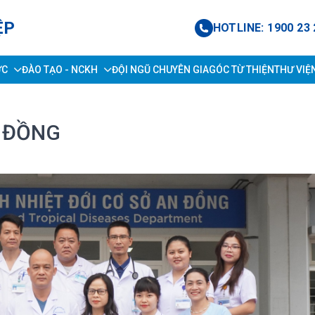
ỆP
HOTLINE: 1900 23 
ỨC
ĐÀO TẠO - NCKH
ĐỘI NGŨ CHUYÊN GIA
GÓC TỪ THIỆN
THƯ VIỆ
N ĐỒNG