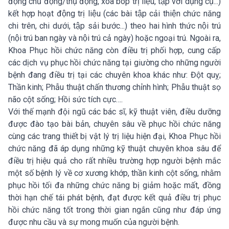
động chủ động/thụ động, xoa bóp trị liệu, tập với dụng cụ...)
kết hợp hoạt động trị liệu (các bài tập cải thiện chức năng
chi trên, chi dưới, tập sải bước...) theo hai hình thức nội trú
(nội trú ban ngày và nội trú cả ngày) hoặc ngoại trú. Ngoài ra,
Khoa Phục hồi chức năng còn điều trị phối hợp, cung cấp
các dịch vụ phục hồi chức năng tại giường cho những người
bệnh đang điều trị tại các chuyên khoa khác như: Đột quỵ;
Thần kinh; Phẫu thuật chấn thương chỉnh hình; Phẫu thuật sọ
não cột sống; Hồi sức tích cực….
Với thế mạnh đội ngũ các bác sĩ, kỹ thuật viên, điều dưỡng
được đào tạo bài bản, chuyên sâu về phục hồi chức năng
cùng các trang thiết bị vật lý trị liệu hiện đại, Khoa Phục hồi
chức năng đã áp dụng những kỹ thuật chuyên khoa sâu để
điều trị hiệu quả cho rất nhiều trường hợp người bệnh mắc
một số bệnh lý về cơ xương khớp, thần kinh cột sống, nhằm
phục hồi tối đa những chức năng bị giảm hoặc mất, đồng
thời hạn chế tái phát bệnh, đạt được kết quả điều trị phục
hồi chức năng tốt trong thời gian ngắn cũng như đáp ứng
được nhu cầu và sự mong muốn của người bệnh.