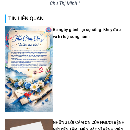
Chu Thị Minh ”
TIN LIÊN QUAN
Ba ngày giành lại sự sống: Khi y đức
và trí tuệ song hành
NHỮNG LỜI CẢM ƠN CỦA NGƯỜI BỆNH
GỬI ĐẾN TẬP THỂ Y BÁC SĨ BỆNH VIỆN