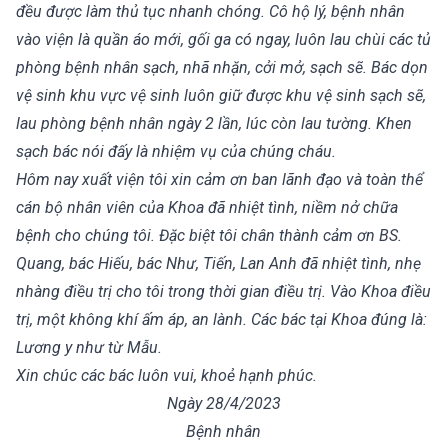
đều được làm thủ tục nhanh chóng. Cô hộ lý, bệnh nhân
vào viện là quần áo mới, gối ga có ngay, luôn lau chùi các tủ
phòng bệnh nhân sạch, nhã nhặn, cởi mở, sạch sẽ. Bác dọn
vệ sinh khu vực vệ sinh luôn giữ được khu vệ sinh sạch sẽ,
lau phòng bệnh nhân ngày 2 lần, lúc còn lau tường. Khen
sạch bác nói đấy là nhiệm vụ của chúng cháu.
Hôm nay xuất viện tôi xin cảm ơn ban lãnh đạo và toàn thể
cán bộ nhân viên của Khoa đã nhiệt tình, niềm nở chữa
bệnh cho chúng tôi. Đặc biệt tôi chân thành cảm ơn BS.
Quang, bác Hiếu, bác Như, Tiến, Lan Anh đã nhiệt tình, nhẹ
nhàng điều trị cho tôi trong thời gian điều trị. Vào Khoa điều
trị, một không khí ấm áp, an lành. Các bác tại Khoa đúng là:
Lương y như từ Mẫu.
Xin chúc các bác luôn vui, khoẻ hạnh phúc.
Ngày 28/4/2023
Bệnh nhân