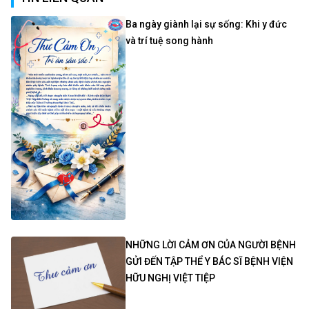
Ba ngày giành lại sự sống: Khi y đức
và trí tuệ song hành
NHỮNG LỜI CẢM ƠN CỦA NGƯỜI BỆNH
GỬI ĐẾN TẬP THỂ Y BÁC SĨ BỆNH VIỆN
HỮU NGHỊ VIỆT TIỆP