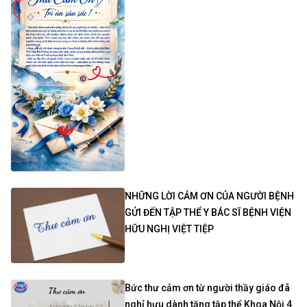
NHỮNG LỜI CẢM ƠN CỦA NGƯỜI BỆNH
GỬI ĐẾN TẬP THỂ Y BÁC SĨ BỆNH VIỆN
HỮU NGHỊ VIỆT TIỆP
Bức thư cảm ơn từ người thầy giáo đã
nghỉ hưu dành tặng tập thể Khoa Nội 4