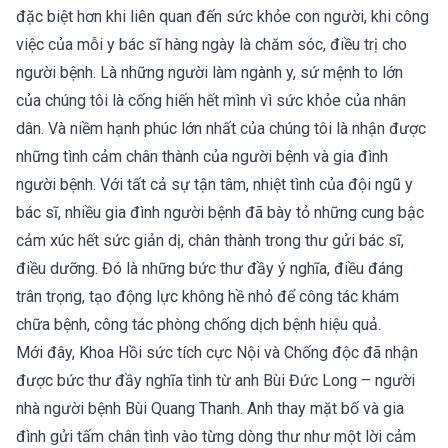
đặc biệt hơn khi liên quan đến sức khỏe con người, khi công
việc của mỗi y bác sĩ hàng ngày là chăm sóc, điều trị cho
người bệnh. Là những người làm ngành y, sứ mệnh to lớn
của chúng tôi là cống hiến hết mình vì sức khỏe của nhân
dân. Và niềm hạnh phúc lớn nhất của chúng tôi là nhận được
những tình cảm chân thành của người bệnh và gia đình
người bệnh. Với tất cả sự tận tâm, nhiệt tình của đội ngũ y
bác sĩ, nhiều gia đình người bệnh đã bày tỏ những cung bậc
cảm xúc hết sức giản dị, chân thành trong thư gửi bác sĩ,
điều dưỡng. Đó là những bức thư đầy ý nghĩa, điều đáng
trân trọng, tạo động lực không hề nhỏ để công tác khám
chữa bệnh, công tác phòng chống dịch bệnh hiệu quả.
Mới đây, Khoa Hồi sức tích cực Nội và Chống độc đã nhận
được bức thư đầy nghĩa tình từ anh Bùi Đức Long – người
nhà người bệnh Bùi Quang Thanh. Anh thay mặt bố và gia
đình gửi tấm chân tình vào từng dòng thư như một lời cảm