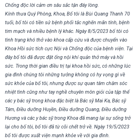
Chống độc lời cảm ơn sâu sắc tận đáy lòng.
Kính thưa Quý Phòng, Khoa, Bố tôi là Bùi Quang Thanh 70
tuổi, bố tôi có tiền sử bệnh phổi tắc nghẽn mãn tính, bệnh
tim mạch và nhiều bệnh lý khác. Ngày 8/5/2023 bố tôi có
tình trạng khó thở vào khoa cấp cứu và được chuyển vào
Khoa Hồi sức tích cực Nội và Chống độc của bệnh viện. Tại
đây bố tôi đã được đặt ống nội khí quản thở máy và hồi
sức. Trong thời gian điều trị tại khoa hồi sức, có những lúc
gia đình chúng tôi những tưởng không có hy vọng gì về
sức khỏe của bố tôi, nhưng được sự quan tâm chăm sóc
nhiệt tình cũng như tay nghề chuyên môn giỏi của tập thể
các y bác sỹ trong khoa đặc biệt là Bác sỹ Mai Ka, Bác sỹ
Tám, Điều dưỡng Huyền, Điều dưỡng Quang, Điều dưỡng
Hương và các y bác sỹ trong Khoa đã mang lại sự sống trở
lại cho bố tôi, bố tôi đã từ cõi chết trở về. Ngày 19/5/2023
bố tôi được xuất viện mạnh khỏe về với gia đình.