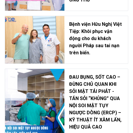
Bệnh viện Hữu Nghị Việt
Tiệp: Khôi phục vận
động cho du khách
người Pháp sau tai nạn
trên biển.
ĐAU BỤNG, SỐT CAO –
ĐỪNG CHỦ QUAN KHI
SỎI MẬT TÁI PHÁT -
TÁN SỎI “KHỦNG” QUA
NỘI SOI MẬT TỤY
NGƯỢC DÒNG (ERCP) –
KỸ THUẬT ÍT XÂM LẤN,
HIỆU QUẢ CAO