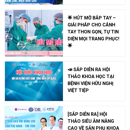
🌟 HÚT MỠ BẮP TAY –
GIẢI PHÁP CHO CÁNH
TAY THON GỌN, TỰ TIN
DIỆN MỌI TRANG PHỤC!
🌟
📣 SẮP DIỄN RA HỘI
THẢO KHOA HỌC TẠI
BỆNH VIỆN HỮU NGHỊ
VIỆT TIỆP
[SẮP DIỄN RA] HỘI
THẢO SIÊU ÂM NÂNG
CAO VỀ SẢN PHỤ KHOA