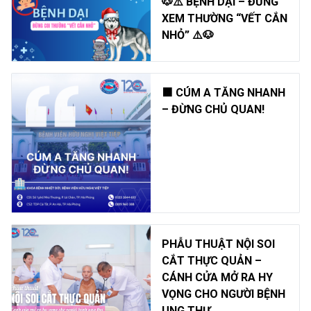
🐶⚠️ BỆNH DẠI – ĐỪNG
XEM THƯỜNG “VẾT CẮN
NHỎ” ⚠️🐶
🟧 CÚM A TĂNG NHANH
– ĐỪNG CHỦ QUAN!
PHẪU THUẬT NỘI SOI
CẮT THỰC QUẢN –
CÁNH CỬA MỞ RA HY
VỌNG CHO NGƯỜI BỆNH
UNG THƯ